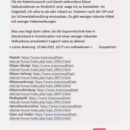
Ob ein Kateminrausch und damit verbundene blaue
Halluzinationen so förderlich sind, wage ich zu bezweifeln. Im
Gegenteil, ich sehe es als sehr riskant an, Katemin nach der OP und
zur Schmerzbehandlung einzusetzen. Es gibt weniger riskante Mittel
mit weniger Nebenwirkungen.
Also was liegt dann näher, als die Suporntechnik hier in
Deutschland in Kombination mit einer weniger riskanten
Vollnarkose anzubieten? Logisch wäre es allemal.
«
Letzte Änderung: 15.Mai 2022, 18:27 von selfmademan
»
Gespeichert
Mastek:
https://www.transsexualitaet-
nibd.de/forum/index.php/topic,2900.0.html
Klitpen (blutig):
https://www.transsexualitaet-
nibd.de/forum/index.php/topic,2896.0.html
Klitpen Heilung:
https://www.transsexualitaet-
nibd.de/forum/index.php/topic,2897.0.html
Klitpensanierung:
https://www.transsexualitaet-
nibd.de/forum/index.php/topic,2898.0.html
Klitpenvollendung:
https://www.transsexualitaet-
nibd.de/forum/index.php/topic,2899.0.html
Phalloplastik:
https://www.transsexualitaet-
nibd.de/forum/index.php/topic,2901.0.html
Harnröhrenkorrektur:
https://www.transsexualitaet-
nibd.de/forum/index.php/topic,2924.0.html
Glans und Hoden:
https://www.transsexualitaet-
nibd.de/forum/index.php/topic,2926.0.html