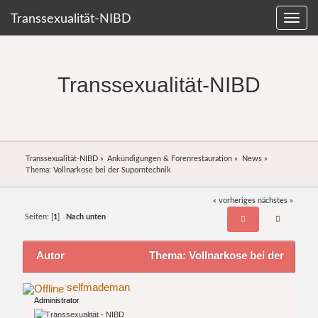
Transsexualität-NIBD
Transsexualität-NIBD
Transsexualität-NIBD
»
Ankündigungen & Forenrestauration
»
News
»
Thema:
Vollnarkose bei der Suporntechnik
« vorheriges
nächstes »
Seiten: [
1
]
Nach unten
Autor
Thema: Vollnarkose bei der
Suporntechnik (Gelesen 11520 mal)
selfmademan
Administrator