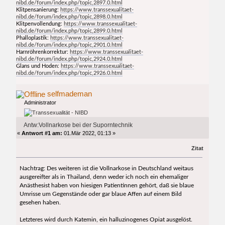
nibd.de/forum/index.php/topic,2897.0.html
Klitpensanierung:
https://www.transsexualitaet-
nibd.de/forum/index.php/topic,2898.0.html
Klitpenvollendung:
https://www.transsexualitaet-
nibd.de/forum/index.php/topic,2899.0.html
Phalloplastik:
https://www.transsexualitaet-
nibd.de/forum/index.php/topic,2901.0.html
Harnröhrenkorrektur:
https://www.transsexualitaet-
nibd.de/forum/index.php/topic,2924.0.html
Glans und Hoden:
https://www.transsexualitaet-
nibd.de/forum/index.php/topic,2926.0.html
selfmademan
Administrator
Antw:Vollnarkose bei der Suporntechnik
«
Antwort #1 am:
01.Mär 2022, 01:13 »
Zitat
Nachtrag: Des weiteren ist die Vollnarkose in Deutschland weitaus
ausgereifter als in Thailand, denn weder ich noch ein ehemaliger
Anästhesist haben von hiesigen Patientinnen gehört, daß sie blaue
Umrisse um Gegenstände oder gar blaue Affen auf einem Bild
gesehen haben.
Letzteres wird durch Katemin, ein halluzinogenes Opiat ausgelöst.