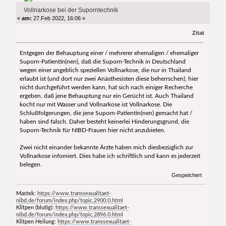
Vollnarkose bei der Suporntechnik
«
am:
27.Feb 2022, 16:06 »
Zitat
Entgegen der Behauptung einer / mehrerer ehemaligen / ehemaliger
Suporn-Patientin(nen), daß die Suporn-Technik in Deutschland
wegen einer angeblich speziellen Vollnarkose, die nur in Thailand
erlaubt ist (und dort nur zwei Anästhesisten diese beherrschen), hier
nicht durchgeführt werden kann, hat sich nach einiger Recherche
ergeben, daß jene Behauptung nur ein Gerücht ist. Auch Thailand
kocht nur mit Wasser und Vollnarkose ist Vollnarkose. Die
Schlußfolgerungen, die jene Suporn-Patientin(nen) gemacht hat /
haben sind falsch. Daher besteht keinerlei Hinderungsgrund, die
Suporn-Technik für NIBD-Frauen hier nicht anzubieten.
Zwei nicht einander bekannte Ärzte haben mich diesbezüglich zur
Vollnarkose infomiert. Dies habe ich schriftlich und kann es jederzeit
belegen.
Gespeichert
Mastek:
https://www.transsexualitaet-
nibd.de/forum/index.php/topic,2900.0.html
Klitpen (blutig):
https://www.transsexualitaet-
nibd.de/forum/index.php/topic,2896.0.html
Klitpen Heilung:
https://www.transsexualitaet-