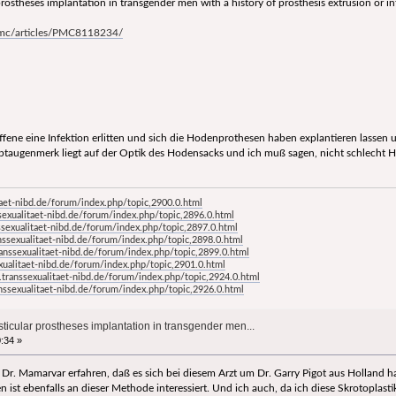
prostheses implantation in transgender men with a history of prosthesis extrusion or in
pmc/articles/PMC8118234/
roffene eine Infektion erlitten und sich die Hodenprothesen haben explantieren lasse
ugenmerk liegt auf der Optik des Hodensacks und ich muß sagen, nicht schlecht H
aet-nibd.de/forum/index.php/topic,2900.0.html
exualitaet-nibd.de/forum/index.php/topic,2896.0.html
sexualitaet-nibd.de/forum/index.php/topic,2897.0.html
ssexualitaet-nibd.de/forum/index.php/topic,2898.0.html
anssexualitaet-nibd.de/forum/index.php/topic,2899.0.html
ualitaet-nibd.de/forum/index.php/topic,2901.0.html
transsexualitaet-nibd.de/forum/index.php/topic,2924.0.html
ssexualitaet-nibd.de/forum/index.php/topic,2926.0.html
ticular prostheses implantation in transgender men...
:34 »
Dr. Mamarvar erfahren, daß es sich bei diesem Arzt um Dr. Garry Pigot aus Holland ha
 ist ebenfalls an dieser Methode interessiert. Und ich auch, da ich diese Skrotoplast