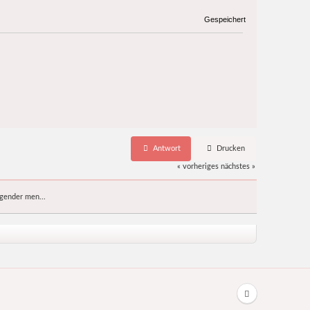
Gespeichert
Antwort
Drucken
« vorheriges
nächstes »
sgender men...