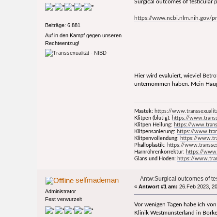
Surgical outcomes of testicular 
https://www.ncbi.nlm.nih.gov/
Beiträge: 6.881
Auf in den Kampf gegen unseren
Rechteentzug!
Hier wird evaluiert, wieviel Bet
unternommen haben. Mein Haupta
Mastek:
https://www.transsexualit
Klitpen (blutig):
https://www.transs
Klitpen Heilung:
https://www.trans
Klitpensanierung:
https://www.tran
Klitpenvollendung:
https://www.tr
Phalloplastik:
https://www.transsex
Harnröhrenkorrektur:
https://www.
Glans und Hoden:
https://www.tran
Antw:Surgical outcomes of tes
selfmademan
«
Antwort #1 am:
26.Feb 2023, 20
Administrator
Fest verwurzelt
Vor wenigen Tagen habe ich von 
Klinik Westmünsterland in Borken