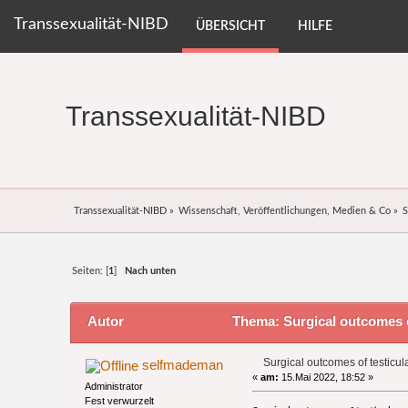
Transsexualität-NIBD
ÜBERSICHT
HILFE
Transsexualität-NIBD
Transsexualität-NIBD
»
Wissenschaft, Veröffentlichungen, Medien & Co
»
S
Seiten: [
1
]
Nach unten
Autor
Thema: Surgical outcomes of
Surgical outcomes of testicul
selfmademan
«
am:
15.Mai 2022, 18:52 »
Administrator
Fest verwurzelt