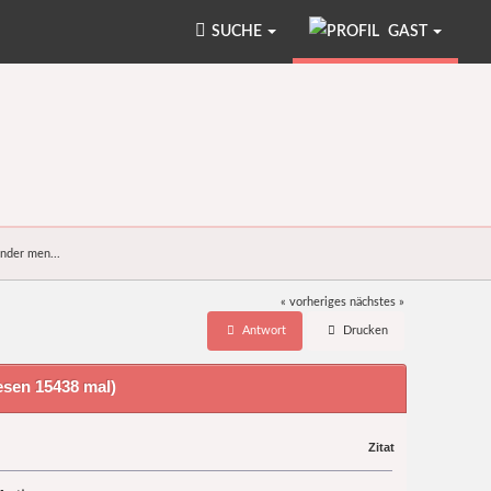
SUCHE
GAST
ender men...
« vorheriges
nächstes »
Antwort
Drucken
esen 15438 mal)
Zitat