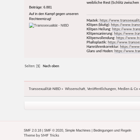
weibliche Rest (Schlitz zwische
Beiträge: 6.881
Auf in den Kampf gegen unseren
Rechteentzug!
Mastek:
https://www.transsexualit
Klitpen (blutig):
https://www.transs
Klitpen Heilung:
https://www.trans
Klitpensanierung:
https://www.tran
Klitpenvollendung:
https://www.tr
Phalloplastik:
https://www.transsex
Harnröhrenkorrektur:
https://www.
Glans und Hoden:
https://www.tran
Seiten: [
1
]
Nach oben
Transsexualität-NIBD
»
Wissenschaft, Veröffentlichungen, Medien & Co
SMF 2.0.18
|
SMF © 2020
,
Simple Machines
|
Bedingungen und Regeln
Theme by
SMF Tricks