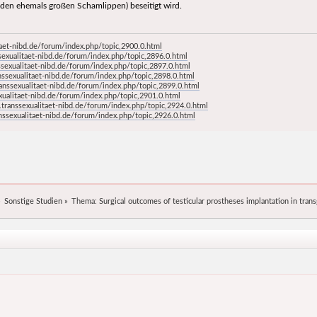
n den ehemals großen Schamlippen) beseitigt wird.
aet-nibd.de/forum/index.php/topic,2900.0.html
exualitaet-nibd.de/forum/index.php/topic,2896.0.html
sexualitaet-nibd.de/forum/index.php/topic,2897.0.html
ssexualitaet-nibd.de/forum/index.php/topic,2898.0.html
anssexualitaet-nibd.de/forum/index.php/topic,2899.0.html
ualitaet-nibd.de/forum/index.php/topic,2901.0.html
transsexualitaet-nibd.de/forum/index.php/topic,2924.0.html
ssexualitaet-nibd.de/forum/index.php/topic,2926.0.html
»
Sonstige Studien
»
Thema:
Surgical outcomes of testicular prostheses implantation in tran