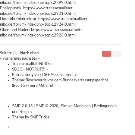
nibd.de/forum/index.php/topic,2899.0.html
Phalloplastik:
https://www.transsexualitaet-
nibd.de/forum/index.php/topic,2901.0.html
Harnröhrenkorrektur:
https://www.transsexualitaet-
nibd.de/forum/index.php/topic,2924.0.html
Glans und Hoden:
https://www.transsexualitaet-
nibd.de/forum/index.php/topic,2926.0.html
Seiten: [
1
]
Nach oben
« vorheriges
nächstes »
Transsexualität-NIBD
»
SBGG - NOTRUF!!!
»
Entrechtung von TSG-Absolventen!
»
Thema:
Beschwerde vor dem Bundesverfassungsgericht
(BverfG) - eure Mithilfe!
SMF 2.0.18
|
SMF © 2020
,
Simple Machines
|
Bedingungen
und Regeln
Theme by
SMF Tricks