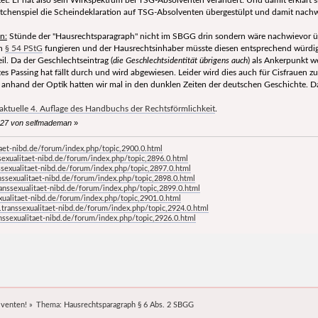
chenspiel die Scheindeklaration auf TSG-Absolventen übergestülpt und damit nachw
n:
Stünde der "Hausrechtsparagraph" nicht im SBGG drin sondern wäre nachwievor üb
ch
§ 54 PStG
fungieren und der Hausrechtsinhaber müsste diesen entsprechend würdi
l. Da der Geschlechtseintrag (
die Geschlechtsidentität übrigens auch
) als Ankerpunkt w
tes Passing hat fällt durch und wird abgewiesen. Leider wird dies auch für Cisfrauen 
anhand der Optik hatten wir mal in den dunklen Zeiten der deutschen Geschichte. D
aktuelle 4. Auflage des Handbuchs der Rechtsförmlichkeit
.
1:27 von selfmademan
»
aet-nibd.de/forum/index.php/topic,2900.0.html
exualitaet-nibd.de/forum/index.php/topic,2896.0.html
sexualitaet-nibd.de/forum/index.php/topic,2897.0.html
ssexualitaet-nibd.de/forum/index.php/topic,2898.0.html
anssexualitaet-nibd.de/forum/index.php/topic,2899.0.html
ualitaet-nibd.de/forum/index.php/topic,2901.0.html
transsexualitaet-nibd.de/forum/index.php/topic,2924.0.html
ssexualitaet-nibd.de/forum/index.php/topic,2926.0.html
lventen!
»
Thema:
Hausrechtsparagraph § 6 Abs. 2 SBGG