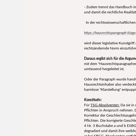
- Zudem trennt das Handbuch i
und damit die rechtliche Realitä
In der rechtswissenschaftlichen
https://hausrechtsparagraph-klage
wird dieser legislative Kunstgriff
rechtsändernde Norm einzuführ
Daraus ergibt sich für die Argu
mit dem "Hausrechtsparagraphen
umfassend hergeleitet ist.
Oder der Paragraph wurde handw
Hausrechtsinhaber also verdeckt 
harmlose "Klarstellung" entpuppt
Konstitutiv:
Für
TSG-Absolventen:
Da sie in
Pflichten in Anspruch nehmen. D
Korrektur der Geschlechtszugehö
Pflichten. Die korrigierte Gesc
4 Nr. 3 Buchstabe a und b ESBGG
degradiert und damit ihre weibl
er bei SBGG-Absolventen entfalt