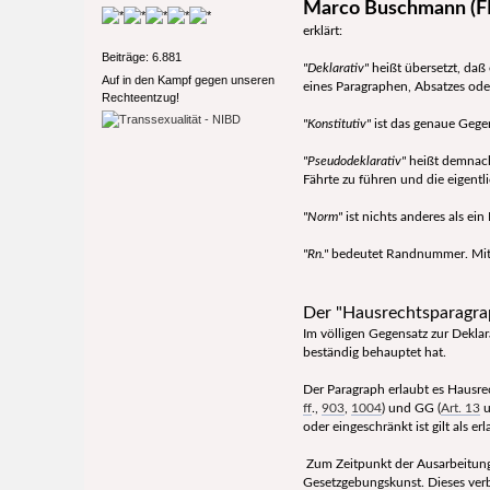
Marco Buschmann (FD
erklärt:
Beiträge: 6.881
"Deklarativ"
heißt übersetzt, daß 
Auf in den Kampf gegen unseren
eines Paragraphen, Absatzes oder
Rechteentzug!
"Konstitutiv"
ist das genaue Gegen
"Pseudodeklarativ"
heißt demnach
Fährte zu führen und die eigentl
"Norm"
ist nichts anderes als ei
"Rn."
bedeutet Randnummer. Mit 
Der "Hausrechtsparagra
Im völligen Gegensatz zur Dekla
beständig behauptet hat.
Der Paragraph erlaubt es Hausrec
ff
.,
903
,
1004
) und GG (
Art. 13
u
oder eingeschränkt ist gilt als erl
Zum Zeitpunkt der Ausarbeitung
Gesetzgebungskunst. Dieses verb