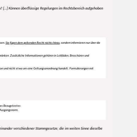
 [...] Können überflüssige Regelungen im Rechtsbereich aufgehoben
ssen.
Sie fügen dem geltenden Recht nichts hinzu
, sondern informieren nur über die
hränken. Zusätzliche Informationen gehören in Leitfäden, Broschüren und
rmation und nicht etwa um eine Geltungsanordnung handelt; Formulierungen mit
des Bezugstextes
r Ausgangsnorm.
inander verschiedener Stammgesetze, die im weiten Sinne dieselbe