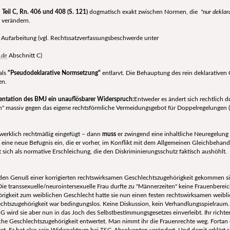
n
Teil C, Rn. 406 und 408 (S. 121)
dogmatisch exakt zwischen Normen, die
"nur deklar
t verändern.
 Aufarbeitung (vgl. Rechtssatzverfassungsbeschwerde unter
.de
Abschnitt C)
 als
"Pseudodeklarative Normsetzung"
entlarvt. Die Behauptung des rein deklarativen C
en.
mentation des BMJ ein unauflösbarer Widerspruch:
Entweder es ändert sich rechtlich 
" massiv gegen das eigene rechtsförmliche Vermeidungsgebot für Doppelregelungen (
erklich rechtmäßig eingefügt – dann
muss
er zwingend eine inhaltliche Neuregelung (
eine neue Befugnis ein, die er vorher, im Konflikt mit dem Allgemeinen Gleichbehand
 sich als normative Erschleichung, die den Diskriminierungsschutz faktisch aushöhlt.
 den Genuß einer korrigierten rechtswirksamen Geschlechtszugehörigkeit gekommen si
ie transsexuelle/neurointersexuelle Frau durfte zu "Männerzeiten" keine Frauenbere
rigkeit zum weiblichen Geschlecht hatte sie nun einen festen rechtswirksamen weiblic
hlechtszugehörigkeit war bedingungslos. Keine Diskussion, kein Verhandlungsspielraum
 wird sie aber nun in das Joch des Selbstbestimmungsgesetzes einverleibt. Ihr richt
iche Geschlechtszugehörigkeit entwertet. Man nimmt ihr die Frauenrechte weg. Fortan 
et. Er hat also sein Wirkspektrum bei TSG-Absolventen verändert. Und damit erklärt 