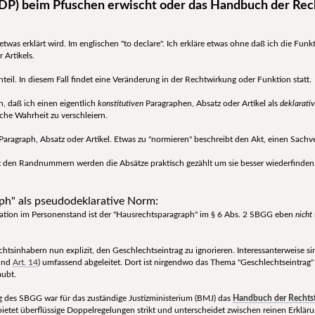
P) beim Pfuschen erwischt oder das Handbuch der Rech
etwas erklärt wird. Im englischen "to declare". Ich erkläre etwas ohne daß ich die Fu
 Artikels.
teil. In diesem Fall findet eine Veränderung in der Rechtwirkung oder Funktion statt.
, daß ich einen eigentlich
konstitutiven
Paragraphen, Absatz oder Artikel als
deklarativ
iche Wahrheit zu verschleiern.
n Paragraph, Absatz oder Artikel. Etwas zu "normieren" beschreibt den Akt, einen Sachv
den Randnummern werden die Absätze praktisch gezählt um sie besser wiederfinden
ph" als pseudodeklarative Norm:
ration im Personenstand ist der "Hausrechtsparagraph" im § 6 Abs. 2 SBGG eben
nicht
htsinhabern nun explizit, den Geschlechtseintrag zu ignorieren. Interessanterweise s
nd
Art. 14
) umfassend abgeleitet. Dort ist nirgendwo das Thema "Geschlechtseintrag" e
aubt.
 des SBGG war für das zuständige Justizministerium (BMJ) das
Handbuch der Rechtsfö
ietet überflüssige Doppelregelungen strikt und unterscheidet zwischen reinen Erkl