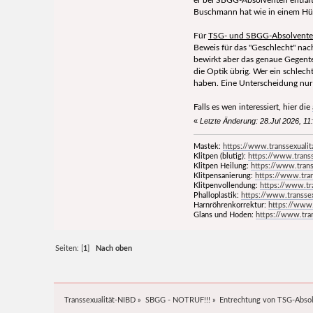
Buschmann hat wie in einem Hüt
Für
TSG- und SBGG-Absolvente
Beweis für das "Geschlecht" na
bewirkt aber das genaue Gegentei
die Optik übrig. Wer ein schlech
haben. Eine Unterscheidung nur 
Falls es wen interessiert, hier die
«
Letzte Änderung: 28.Jul 2026, 1
Mastek:
https://www.transsexualit
Klitpen (blutig):
https://www.transs
Klitpen Heilung:
https://www.trans
Klitpensanierung:
https://www.tran
Klitpenvollendung:
https://www.tr
Phalloplastik:
https://www.transsex
Harnröhrenkorrektur:
https://www.
Glans und Hoden:
https://www.tran
Seiten: [
1
]
Nach oben
Transsexualität-NIBD
»
SBGG - NOTRUF!!!
»
Entrechtung von TSG-Abso