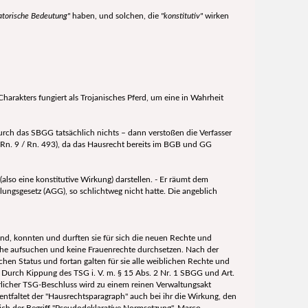
atorische Bedeutung"
haben, und solchen, die
"konstitutiv"
wirken
harakters fungiert als Trojanisches Pferd, um eine in Wahrheit
durch das SBGG tatsächlich nichts – dann verstoßen die Verfasser
Rn. 9 / Rn. 493), da das Hausrecht bereits im BGB und GG
also eine konstitutive Wirkung) darstellen. - Er räumt dem
lungsgesetz (AGG), so schlichtweg nicht hatte. Die angeblich
nd, konnten und durften sie für sich die neuen Rechte und
iche aufsuchen und keine Frauenrechte durchsetzen. Nach der
hen Status und fortan galten für sie alle weiblichen Rechte und
. Durch Kippung des TSG i. V. m. § 15 Abs. 2 Nr. 1 SBGG und Art.
erlicher TSG-Beschluss wird zu einem reinen Verwaltungsakt
entfaltet der "Hausrechtsparagraph" auch bei ihr die Wirkung, den
sich der Begriff "Pseudodeklarative Normsetzung". Marco