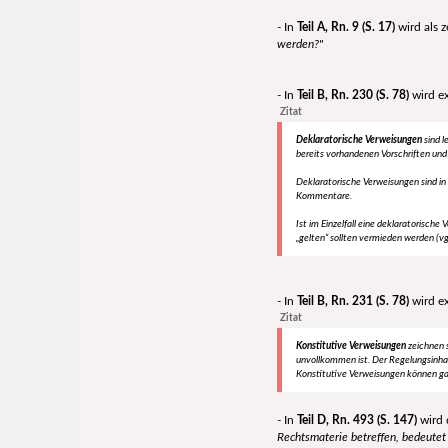
- In
Teil A, Rn. 9 (S. 17)
wird als z
werden?"
- In
Teil B, Rn. 230 (S. 78)
wird ex
Zitat
Deklaratorische Verweisungen
sind 
bereits vorhandenen Vorschriften und 
Deklaratorische Verweisungen sind in 
Kommentare.
Ist im Einzelfall eine deklaratorisch
„gelten“ sollten vermieden werden (vgl
- In
Teil B, Rn. 231 (S. 78)
wird ex
Zitat
Konstitutive Verweisungen
zeichnen s
unvollkommen ist. Der Regelungsinhal
Konstitutive Verweisungen können g
- In
Teil D, Rn. 493 (S. 147)
wird 
Rechtsmaterie betreffen, bedeutet