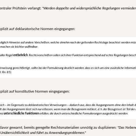
entraler Prüfstein verlangt: "
Werden doppelte und widersprüchliche Regelungen vermieden?
plizit auf deklaratorische Normen eingegangen:
lediglich Hinweise auf andere Vorschriften, welche ohnehin nach der geltenden Rechtslage beachtet werden mü
machen sie leichter auffindbar.
aller Regel
entbehrlich
. Rechtsvorschriften sollen sich ihrer Funktion entsprechend auf echte Regelungen besc
e Verweisung gerechtfertigt, sollte bei der Formulierung deutlich werden, dass es sich um eine zusätzliche Info
. Rn. 85).
plizit auf konstitutive Normen eingegangen:
ich – im Gegensatz zu deklaratorischen Ver
weisungen – dadurch aus, dass die Ausgangsnorm ohne den Inhalt 
t der Ausgangsnorm lässt sich nur erfassen,
wenn man die Bezugsnorm mitliest, d. h. der Bezugstext ist Teil de
anz
unterschiedliche Funktionen
erfüllen, die
durch unterschiedliche Formulierungen ausgedrückt werden.
davor gewarnt, bereits geregelte Rechtsmaterialien unnötig zu duplizieren:
"Das Nebene
 Unübersichtlichkeit und führt zu Anwendungsproblemen."