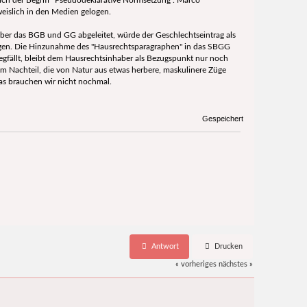
eislich in den Medien gelogen.
er das BGB und GG abgeleitet, würde der Geschlechtseintrag als
gen. Die Hinzunahme des "Hausrechtsparagraphen" in das SBGG
egfällt, bleibt dem Hausrechtsinhaber als Bezugspunkt nur noch
zum Nachteil, die von Natur aus etwas herbere, maskulinere Züge
as brauchen wir nicht nochmal.
Gespeichert
Antwort
Drucken
« vorheriges
nächstes »