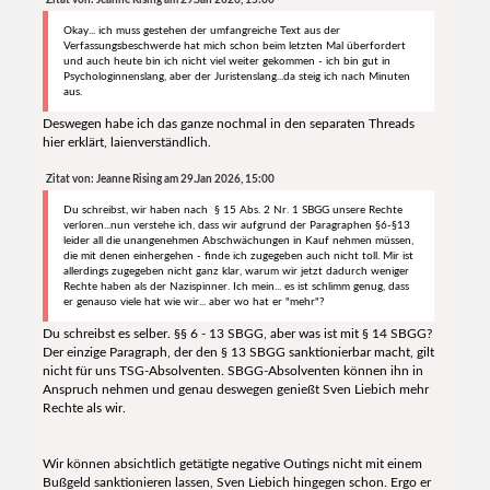
Zitat von: Jeanne Rising am 29.Jan 2026, 15:00
Okay... ich muss gestehen der umfangreiche Text aus der
Verfassungsbeschwerde hat mich schon beim letzten Mal überfordert
und auch heute bin ich nicht viel weiter gekommen - ich bin gut in
Psychologinnenslang, aber der Juristenslang...da steig ich nach Minuten
aus.
Deswegen habe ich das ganze nochmal in den separaten Threads
hier erklärt, laienverständlich.
Zitat von: Jeanne Rising am 29.Jan 2026, 15:00
Du schreibst, wir haben nach § 15 Abs. 2 Nr. 1 SBGG unsere Rechte
verloren...nun verstehe ich, dass wir aufgrund der Paragraphen §6-§13
leider all die unangenehmen Abschwächungen in Kauf nehmen müssen,
die mit denen einhergehen - finde ich zugegeben auch nicht toll. Mir ist
allerdings zugegeben nicht ganz klar, warum wir jetzt dadurch weniger
Rechte haben als der Nazispinner. Ich mein... es ist schlimm genug, dass
er genauso viele hat wie wir... aber wo hat er "mehr"?
Du schreibst es selber. §§ 6 - 13 SBGG, aber was ist mit § 14 SBGG?
Der einzige Paragraph, der den § 13 SBGG sanktionierbar macht, gilt
nicht für uns TSG-Absolventen. SBGG-Absolventen können ihn in
Anspruch nehmen und genau deswegen genießt Sven Liebich mehr
Rechte als wir.
Wir können absichtlich getätigte negative Outings nicht mit einem
Bußgeld sanktionieren lassen, Sven Liebich hingegen schon. Ergo er