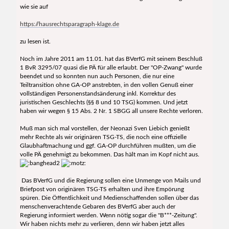
wie sie auf
https://hausrechtsparagraph-klage.de
zu lesen ist.
Noch im Jahre 2011 am 11.01. hat das BVerfG mit seinem Beschluß
1 BvR 3295/07 quasi die PÄ für alle erlaubt. Der "OP-Zwang" wurde
beendet und so konnten nun auch Personen, die nur eine
Teiltransition ohne GA-OP anstrebten, in den vollen Genuß einer
vollständigen Personenstandsänderung inkl. Korrektur des
juristischen Geschlechts (§§ 8 und 10 TSG) kommen. Und jetzt
haben wir wegen § 15 Abs. 2 Nr. 1 SBGG all unsere Rechte verloren.
Muß man sich mal vorstellen, der Neonazi Sven Liebich genießt
mehr Rechte als wir originären TSG-TS, die noch eine offizielle
Glaubhaftmachung und ggf. GA-OP durchführen mußten, um die
volle PÄ genehmigt zu bekommen. Das hält man im Kopf nicht aus.
Das BVerfG und die Regierung sollen eine Unmenge von Mails und
Briefpost von originären TSG-TS erhalten und ihre Empörung
spüren. Die Öffentlichkeit und Medienschaffenden sollen über das
menschenverachtende Gebaren des BVerfG aber auch der
Regierung informiert werden. Wenn nötig sogar die "B***-Zeitung".
Wir haben nichts mehr zu verlieren, denn wir haben jetzt alles