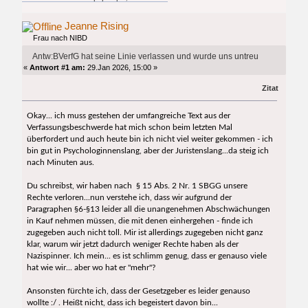
Jeanne Rising
Frau nach NIBD
Antw:BVerfG hat seine Linie verlassen und wurde uns untreu
«
Antwort #1 am:
29.Jan 2026, 15:00 »
Zitat
Okay... ich muss gestehen der umfangreiche Text aus der
Verfassungsbeschwerde hat mich schon beim letzten Mal
überfordert und auch heute bin ich nicht viel weiter gekommen - ich
bin gut in Psychologinnenslang, aber der Juristenslang...da steig ich
nach Minuten aus.
Du schreibst, wir haben nach § 15 Abs. 2 Nr. 1 SBGG unsere
Rechte verloren...nun verstehe ich, dass wir aufgrund der
Paragraphen §6-§13 leider all die unangenehmen Abschwächungen
in Kauf nehmen müssen, die mit denen einhergehen - finde ich
zugegeben auch nicht toll. Mir ist allerdings zugegeben nicht ganz
klar, warum wir jetzt dadurch weniger Rechte haben als der
Nazispinner. Ich mein... es ist schlimm genug, dass er genauso viele
hat wie wir... aber wo hat er "mehr"?
Ansonsten fürchte ich, dass der Gesetzgeber es leider genauso
wollte :/ . Heißt nicht, dass ich begeistert davon bin...