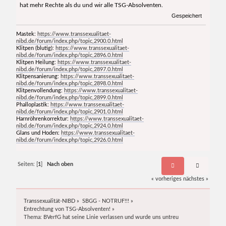
hat mehr Rechte als du und wir alle TSG-Absolventen.
Gespeichert
Mastek:
https://www.transsexualitaet-
nibd.de/forum/index.php/topic,2900.0.html
Klitpen (blutig):
https://www.transsexualitaet-
nibd.de/forum/index.php/topic,2896.0.html
Klitpen Heilung:
https://www.transsexualitaet-
nibd.de/forum/index.php/topic,2897.0.html
Klitpensanierung:
https://www.transsexualitaet-
nibd.de/forum/index.php/topic,2898.0.html
Klitpenvollendung:
https://www.transsexualitaet-
nibd.de/forum/index.php/topic,2899.0.html
Phalloplastik:
https://www.transsexualitaet-
nibd.de/forum/index.php/topic,2901.0.html
Harnröhrenkorrektur:
https://www.transsexualitaet-
nibd.de/forum/index.php/topic,2924.0.html
Glans und Hoden:
https://www.transsexualitaet-
nibd.de/forum/index.php/topic,2926.0.html
Seiten: [
1
]
Nach oben
« vorheriges
nächstes »
Transsexualität-NIBD
»
SBGG - NOTRUF!!!
»
Entrechtung von TSG-Absolventen!
»
Thema:
BVerfG hat seine Linie verlassen und wurde uns untreu