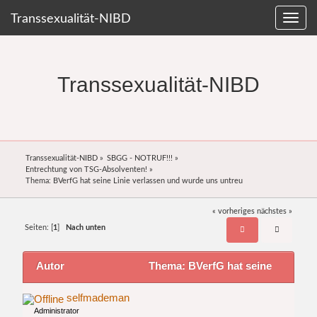
Transsexualität-NIBD
Transsexualität-NIBD
Transsexualität-NIBD
»
SBGG - NOTRUF!!!
»
Entrechtung von TSG-Absolventen!
»
Thema:
BVerfG hat seine Linie verlassen und wurde uns untreu
« vorheriges
nächstes »
Seiten: [
1
]
Nach unten
Autor
Thema: BVerfG hat seine
Linie verlassen und wurde uns untreu (Gelesen
selfmademan
Administrator