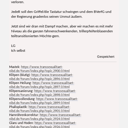
verloren.
JedeR soll den Griffel/die Tastatur schwingen und dem BVerfG und
der Regierung gnadenlos seinen Unmut äußern.
Jetzt sind wir dran mit Dampf machen, aber wir machen es mit mehr
Niveau als die ganzen fahnenschwenkenden, trillerpfeifenblasenden
teiltransitionierten Möchte-gern.
LG
Ich selbst
Gespeichert
Mastek:
https://www.transsexualitaet-
nibd.de/forum/index.php/topic,2900.0.html
Klitpen (blutig):
https://www.transsexualitaet-
nibd.de/forum/index.php/topic,2896.0.html
Klitpen Heilung:
https://www.transsexualitaet-
nibd.de/forum/index.php/topic,2897.0.html
Klitpensanierung:
https://www.transsexualitaet-
nibd.de/forum/index.php/topic,2898.0.html
Klitpenvollendung:
https://www.transsexualitaet-
nibd.de/forum/index.php/topic,2899.0.html
Phalloplastik:
https://www.transsexualitaet-
nibd.de/forum/index.php/topic,2901.0.html
Harnröhrenkorrektur:
https://www.transsexualitaet-
nibd.de/forum/index.php/topic,2924.0.html
Glans und Hoden:
https://www.transsexualitaet-
nibd.de/forum/index.php/topic,2926.0.html