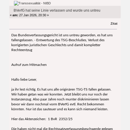
4442 mal)
BVerfG hat seine Linie verlassen und wurde uns untreu
«
am:
27.Jan 2026, 20:30 »
Zitat
Das Bundesverfassungsgericht ist uns untreu geworden, es hat uns
fallengelassen. - Entwertung des TSG-Beschlußes, Verlust des
korrigierten juristischen Geschlechts und damit kompletter
Rechteentzug
Aufruf zum Mitmachen
Hallo liebe Leser,
ja ihr lest richtig. Es hat uns alle originären TSG-TS fallen gelassen.
Wir haben getan was wir konnten. Jetzt bleibt uns nur noch der
Instanzenzug. Also paar Jahre noch munter diskriminieren lassen
bevor wir dann nochmal vorm BVerfG evtl. Recht bekommen
könnten. Nur ist das sauteuer und es kann sich niemand leisten.
Hier das Aktenzeichen: 1 BvR 2352/25
Die haben nicht mal die Rechtssatzverfassungsbeschwerde gelesen