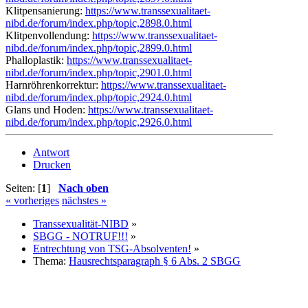
Klitpensanierung:
https://www.transsexualitaet-
nibd.de/forum/index.php/topic,2898.0.html
Klitpenvollendung:
https://www.transsexualitaet-
nibd.de/forum/index.php/topic,2899.0.html
Phalloplastik:
https://www.transsexualitaet-
nibd.de/forum/index.php/topic,2901.0.html
Harnröhrenkorrektur:
https://www.transsexualitaet-
nibd.de/forum/index.php/topic,2924.0.html
Glans und Hoden:
https://www.transsexualitaet-
nibd.de/forum/index.php/topic,2926.0.html
Antwort
Drucken
Seiten: [
1
]
Nach oben
« vorheriges
nächstes »
Transsexualität-NIBD
»
SBGG - NOTRUF!!!
»
Entrechtung von TSG-Absolventen!
»
Thema:
Hausrechtsparagraph § 6 Abs. 2 SBGG