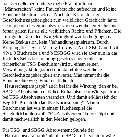
transsexuelle/neurointersexuelle Frau durfte zu
"Männerzeiten" keine Frauenbereiche aufsuchen und keine
Frauenrechte durchsetzen. Nach der Korrektur der
Geschlechtszugehörigkeit zum weiblichen Geschlecht hatte
sie nun einen festen rechtswirksamen weiblichen Status und
fortan galten für sie alle weiblichen Rechte und Pflichten. Die
korrigierte Geschlechtszugehörigkeit war bedingungslos.
Keine Diskussion, kein Verhandlungsspielraum. Durch
Kippung des TSG i. V. m. § 15 Abs. 2 Nr. 1 SBGG und Art.
4 Nr. 3 Buchstabe a und b ESBGG wird sie aber nun in das
Joch des Selbstbestimmungsgesetzes einverleibt. Ihr
richterlicher TSG-Beschluss wird zu einem reinen
Verwaltungsakt degradiert und damit ihre weibliche
Geschlechtszugehörigkeit entwertet. Man nimmt ihr die
Frauenrechte weg. Fortan entfaltet der
"Hausrechtsparagraph" auch bei ihr die Wirkung, den er bei
SBGG-Absolventen entfaltet. Er hat also sein Wirkspektrum
bei TSG-Absolventen verändert. Und damit erklärt sich der
Begriff "Pseudodeklarative Normsetzung". Marco
Buschmann hat wie in einem Hütchenspiel die
Scheindeklaration auf TSG-Absolventen übergestülpt und
damit nachweislich in den Medien gelogen.
Für
TSG- und SBGG-Absolventen:
Stünde der
"Hausrechtsparagraph" nicht im SBGG drin sondern wäre