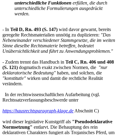
unterschiedliche Funktionen
erfüllen, die
durch
unterschiedliche Formulierungen ausgedrückt
werden.
- In
Teil D, Rn. 493 (S. 147)
wird davor gewarnt, bereits
geregelte Rechtsmaterialien unnötig zu duplizieren:
"Das
Nebeneinander verschiedener Stammgesetze, die im weiten
Sinne dieselbe Rechtsmaterie betreffen, bedeutet
Unübersichtlichkeit und führt zu Anwendungsproblemen."
- Zudem trennt das Handbuch in
Teil C, Rn. 406 und 408
(S. 121)
dogmatisch exakt zwischen Normen, die
"nur
deklaratorische Bedeutung"
haben, und solchen, die
"konstitutiv"
wirken und damit die rechtliche Realität
verändern.
In der rechtswissenschaftlichen Aufarbeitung (vgl.
Rechtssatzverfassungsbeschwerde unter
https://hausrechtsparagraph-klage.de
Abschnitt C)
wird dieser legislative Kunstgriff als
"Pseudodeklarative
Normsetzung"
entlarvt. Die Behauptung des rein
deklarativen Charakters fungiert als Trojanisches Pferd, um