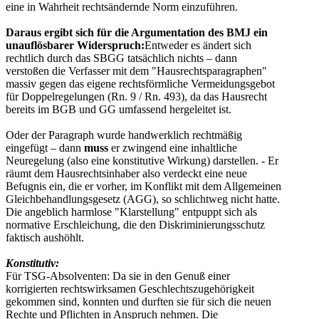
eine in Wahrheit rechtsändernde Norm einzuführen.
Daraus ergibt sich für die Argumentation des BMJ ein
unauflösbarer Widerspruch:
Entweder es ändert sich
rechtlich durch das SBGG tatsächlich nichts – dann
verstoßen die Verfasser mit dem "Hausrechtsparagraphen"
massiv gegen das eigene rechtsförmliche Vermeidungsgebot
für Doppelregelungen (Rn. 9 / Rn. 493), da das Hausrecht
bereits im BGB und GG umfassend hergeleitet ist.
Oder der Paragraph wurde handwerklich rechtmäßig
eingefügt – dann
muss
er zwingend eine inhaltliche
Neuregelung (also eine konstitutive Wirkung) darstellen. - Er
räumt dem Hausrechtsinhaber also verdeckt eine neue
Befugnis ein, die er vorher, im Konflikt mit dem Allgemeinen
Gleichbehandlungsgesetz (AGG), so schlichtweg nicht hatte.
Die angeblich harmlose "Klarstellung" entpuppt sich als
normative Erschleichung, die den Diskriminierungsschutz
faktisch aushöhlt.
Konstitutiv:
Für
TSG-Absolventen:
Da sie in den Genuß einer
korrigierten rechtswirksamen Geschlechtszugehörigkeit
gekommen sind, konnten und durften sie für sich die neuen
Rechte und Pflichten in Anspruch nehmen. Die