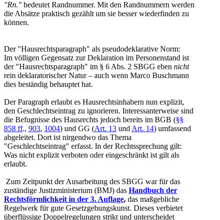
"Rn."
bedeutet Randnummer. Mit den Randnummern werden
die Absätze praktisch gezählt um sie besser wiederfinden zu
können.
Der "Hausrechtsparagraph" als pseudodeklarative Norm:
Im völligen Gegensatz zur Deklaration im Personenstand ist
der "Hausrechtsparagraph" im § 6 Abs. 2 SBGG eben
nicht
rein deklaratorischer Natur – auch wenn Marco Buschmann
dies beständig behauptet hat.
Der Paragraph erlaubt es Hausrechtsinhabern nun explizit,
den Geschlechtseintrag zu ignorieren. Interessanterweise sind
die Befugnisse des Hausrechts jedoch bereits im BGB (
§§
858 ff
.,
903
,
1004
) und GG (
Art. 13
und
Art. 14
) umfassend
abgeleitet. Dort ist nirgendwo das Thema
"Geschlechtseintrag" erfasst. In der Rechtssprechung gilt:
Was nicht explizit verboten oder eingeschränkt ist gilt als
erlaubt.
Zum Zeitpunkt der Ausarbeitung des SBGG war für das
zuständige Justizministerium (BMJ) das
Handbuch der
Rechtsförmlichkeit in der 3. Auflage
,
das maßgebliche
Regelwerk für gute Gesetzgebungskunst. Dieses verbietet
überflüssige Doppelregelungen strikt und unterscheidet