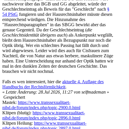
nachwievor über das BGB und GG abgeleitet, würde der
Geschlechtseintrag als Beweis für das "Geschlecht" nach
§
54 PStG
fungieren und der Hausrechtsinhaber müsste diesen
entsprechend würdigen. Die Hinzunahme des
"Hausrechtsparagraphen" in das SBGG bewirkt aber das
genaue Gegenteil. Da der Geschlechtseintrag (
die
Geschlechtsidentität übrigens auch
) als Ankerpunkt wegfällt,
bleibt dem Hausrechtsinhaber als Bezugspunkt nur noch die
Optik übrig. Wer ein schlechtes Passing hat fällt durch und
wird abgewiesen. Leider wird dies auch für Cisfrauen zum
Nachteil, die von Natur aus etwas herbere, maskulinere Züge
haben. Eine Unterscheidung nur anhand der Optik hatten wir
mal in den dunklen Zeiten der deutschen Geschichte. Das
brauchen wir nicht nochmal.
Falls es wen interessiert, hier die
aktuelle 4. Auflage des
Handbuchs der Rechtsförmlichkeit
.
«
Letzte Änderung: 28.Jul 2026, 11:27 von selfmademan
»
Gespeichert
Mastek:
https://www.transsexualitaet-
nibd.de/forum/index.php/topic,2900.0.html
Klitpen (blutig):
https://www.transsexualitaet-
nibd.de/forum/index.php/topic,2896.0.html
Klitpen Heilung:
https://www.transsexualitaet-
nibd.de/forum/index.php/topic,2897.0.html