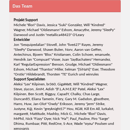
Das Team
Projekt Support
Michele "Illori" Davis, Jessica "Suki" González, Will "Kindred"
Wagner, Michael "Oldiesmann" Eshom, Amacythe, Jeremy "SleePy"
Darwood und Justin "metallica48423" O'Leary
Entwickler
Jon "Sesquipedalian" Stovell, John "live627" Rayes, Jeremy
"SleePy" Darwood, Shawn Bulen, Norv, Aaron van Geffen,
Antechinus, Bjoern "Bloc" Kristiansen, Colin Schoen, emanuele,
Hendrik Jan "Compuart" Visser, Juan "JayBachatero" Hernandez,
Karl "RegularExpression" Benson, Grudge, Michael "Oldiesmann"
Eshom, Michael "Thantos" Miller, Selman "[SiNaN]" Eser, Theodore
"Orstio" Hildebrandt, Thorsten "TE" Eurich und winrules
Support Spezialisten
Aleksi "Lex" Kilpinen, br360, GigaWatt, Will "Kindred" Wagner,
Steve, ziycon, JimM, Adish "(F.L.A.M.E.R)" Patel, Aleksi "Lex"
Kilpinen, Ben Scott, Bigguy, CapadY, Chalky, Chas Large,
Duncan85, Eliana Tamerin, Fiery, Gary M. Gadsdon, gbsothere,
Harro, Huw, Jan-Olof "Owdy" Eriksson, Jeremy "jerm" Strike,
Justyne, K@, Kevin "greyknight17" Hou, KGIII, Kill Em All, lurkalot,
margarett, Mattitude, Mashby, Mick G., Michele "Illori" Davis,
MrPhil, Nick "Fizzy" Dyer, Nick "Ha²", Paul_Pauline, Piro "Sarge"
Dhima, Rumbaar, Pitti, RedOne, S-Ace, Wade "sησω" Poulsen und
xenovanis