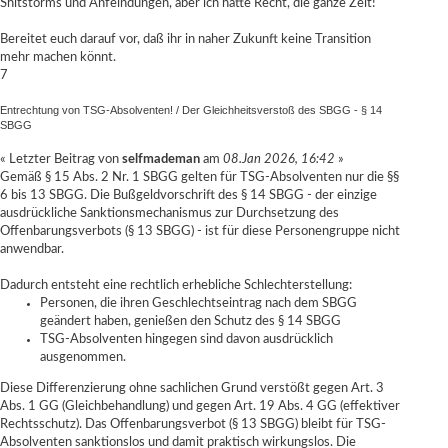
Shitstorms und Anfeindungen, aber ich hatte Recht, die ganze Zeit!
Bereitet euch darauf vor, daß ihr in naher Zukunft keine Transition
mehr machen könnt.
7
Entrechtung von TSG-Absolventen!
/
Der Gleichheitsverstoß des SBGG - § 14
SBGG
« Letzter Beitrag von
selfmademan
am
08.Jan 2026, 16:42
»
Gemäß § 15 Abs. 2 Nr. 1 SBGG gelten für TSG-Absolventen nur die §§
6 bis 13 SBGG. Die Bußgeldvorschrift des § 14 SBGG - der einzige
ausdrückliche Sanktionsmechanismus zur Durchsetzung des
Offenbarungsverbots (§ 13 SBGG) - ist für diese Personengruppe nicht
anwendbar.
Dadurch entsteht eine rechtlich erhebliche Schlechterstellung:
Personen, die ihren Geschlechtseintrag nach dem SBGG
geändert haben, genießen den Schutz des § 14 SBGG
TSG-Absolventen hingegen sind davon ausdrücklich
ausgenommen.
Diese Differenzierung ohne sachlichen Grund verstößt gegen Art. 3
Abs. 1 GG (Gleichbehandlung) und gegen Art. 19 Abs. 4 GG (effektiver
Rechtsschutz). Das Offenbarungsverbot (§ 13 SBGG) bleibt für TSG-
Absolventen sanktionslos und damit praktisch wirkungslos. Die