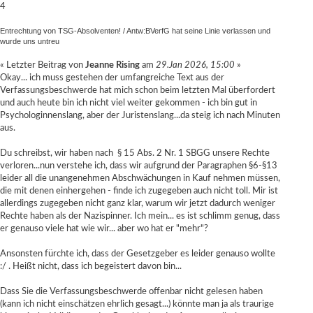
4
Entrechtung von TSG-Absolventen!
/
Antw:BVerfG hat seine Linie verlassen und
wurde uns untreu
« Letzter Beitrag von
Jeanne Rising
am
29.Jan 2026, 15:00
»
Okay... ich muss gestehen der umfangreiche Text aus der
Verfassungsbeschwerde hat mich schon beim letzten Mal überfordert
und auch heute bin ich nicht viel weiter gekommen - ich bin gut in
Psychologinnenslang, aber der Juristenslang...da steig ich nach Minuten
aus.
Du schreibst, wir haben nach § 15 Abs. 2 Nr. 1 SBGG unsere Rechte
verloren...nun verstehe ich, dass wir aufgrund der Paragraphen §6-§13
leider all die unangenehmen Abschwächungen in Kauf nehmen müssen,
die mit denen einhergehen - finde ich zugegeben auch nicht toll. Mir ist
allerdings zugegeben nicht ganz klar, warum wir jetzt dadurch weniger
Rechte haben als der Nazispinner. Ich mein... es ist schlimm genug, dass
er genauso viele hat wie wir... aber wo hat er "mehr"?
Ansonsten fürchte ich, dass der Gesetzgeber es leider genauso wollte
:/ . Heißt nicht, dass ich begeistert davon bin...
Dass Sie die Verfassungsbeschwerde offenbar nicht gelesen haben
(kann ich nicht einschätzen ehrlich gesagt...) könnte man ja als traurige