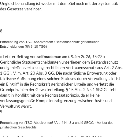
Ungleichbehandlung ist weder mit dem Ziel noch mit der Systematik
des Gesetzes vereinbar.
8
Entrechtung von TSG-Absolventen!
/
Bestandsschutz gerichtlicher
Entscheidungen (§§ 8, 10 TSG)
« Letzter Beitrag von
selfmademan
am
08.Jan 2026, 16:22
»
Gerichtliche Statusentscheidungen unterliegen dem Bestandsschutz
und genießen verfassungsrechtlichen Vertrauensschutz aus Art. 2 Abs.
1 GG i. V. m. Art. 20 Abs. 3 GG. Die nachträgliche Entwertung oder
faktische Aufhebung eines solchen Statuses durch Verwaltungsakt ist
ein Eingriff in die Rechtskraft gerichtlicher Urteile und verletzt die
Grundprinzipien der Gewaltenteilung. § 15 Abs. 2 Nr. 1 SBGG steht
damit in Konflikt mit dem Rechtsstaatsprinzip, da er keine
verfassungsgemäße Kompetenzabgrenzung zwischen Justiz und
Verwaltung wahrt.
9
Entrechtung von TSG-Absolventen!
/
Art. 4 Nr. 3 a und 9 SBGG - Verlust des
juristischen Geschlechts