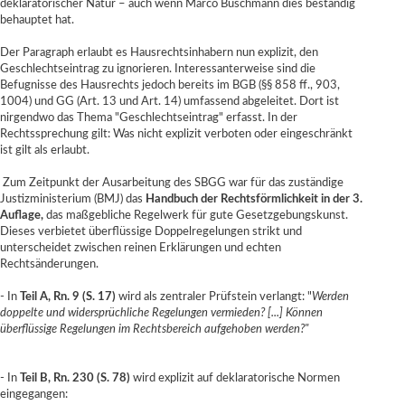
deklaratorischer Natur – auch wenn Marco Buschmann dies beständig
behauptet hat.
Der Paragraph erlaubt es Hausrechtsinhabern nun explizit, den
Geschlechtseintrag zu ignorieren. Interessanterweise sind die
Befugnisse des Hausrechts jedoch bereits im BGB (
§§ 858 ff
.,
903
,
1004
) und GG (
Art. 13
und
Art. 14
) umfassend abgeleitet. Dort ist
nirgendwo das Thema "Geschlechtseintrag" erfasst. In der
Rechtssprechung gilt: Was nicht explizit verboten oder eingeschränkt
ist gilt als erlaubt.
Zum Zeitpunkt der Ausarbeitung des SBGG war für das zuständige
Justizministerium (BMJ) das
Handbuch der Rechtsförmlichkeit in der 3.
Auflage
,
das maßgebliche Regelwerk für gute Gesetzgebungskunst.
Dieses verbietet überflüssige Doppelregelungen strikt und
unterscheidet zwischen reinen Erklärungen und echten
Rechtsänderungen.
- In
Teil A, Rn. 9 (S. 17)
wird als zentraler Prüfstein verlangt: "
Werden
doppelte und widersprüchliche Regelungen vermieden? [...] Können
überflüssige Regelungen im Rechtsbereich aufgehoben werden?"
- In
Teil B, Rn. 230 (S. 78)
wird explizit auf deklaratorische Normen
eingegangen: