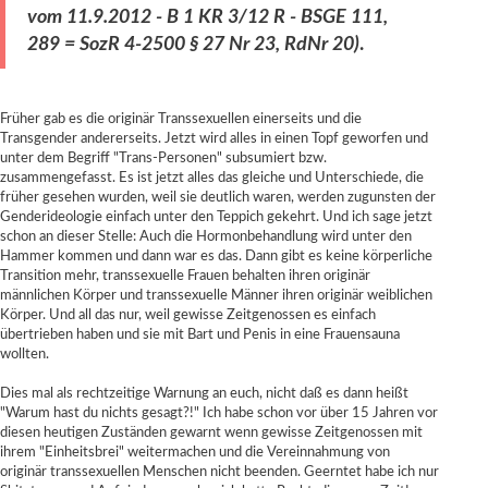
vom 11.9.2012 - B 1 KR 3/12 R - BSGE 111,
289 = SozR 4-2500 § 27 Nr 23, RdNr 20)
.
Früher gab es die originär Transsexuellen einerseits und die
Transgender andererseits. Jetzt wird alles in einen Topf geworfen und
unter dem Begriff "Trans-Personen" subsumiert bzw.
zusammengefasst. Es ist jetzt alles das gleiche und Unterschiede, die
früher gesehen wurden, weil sie deutlich waren, werden zugunsten der
Genderideologie einfach unter den Teppich gekehrt. Und ich sage jetzt
schon an dieser Stelle: Auch die Hormonbehandlung wird unter den
Hammer kommen und dann war es das. Dann gibt es keine körperliche
Transition mehr, transsexuelle Frauen behalten ihren originär
männlichen Körper und transsexuelle Männer ihren originär weiblichen
Körper. Und all das nur, weil gewisse Zeitgenossen es einfach
übertrieben haben und sie mit Bart und Penis in eine Frauensauna
wollten.
Dies mal als rechtzeitige Warnung an euch, nicht daß es dann heißt
"Warum hast du nichts gesagt?!" Ich habe schon vor über 15 Jahren vor
diesen heutigen Zuständen gewarnt wenn gewisse Zeitgenossen mit
ihrem "Einheitsbrei" weitermachen und die Vereinnahmung von
originär transsexuellen Menschen nicht beenden. Geerntet habe ich nur