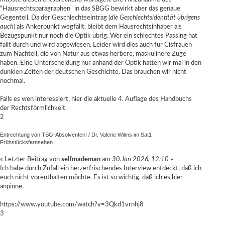
"Hausrechtsparagraphen" in das SBGG bewirkt aber das genaue
Gegenteil. Da der Geschlechtseintrag (
die Geschlechtsidentität übrigens
auch
) als Ankerpunkt wegfällt, bleibt dem Hausrechtsinhaber als
Bezugspunkt nur noch die Optik übrig. Wer ein schlechtes Passing hat
fällt durch und wird abgewiesen. Leider wird dies auch für Cisfrauen
zum Nachteil, die von Natur aus etwas herbere, maskulinere Züge
haben. Eine Unterscheidung nur anhand der Optik hatten wir mal in den
dunklen Zeiten der deutschen Geschichte. Das brauchen wir nicht
nochmal.
Falls es wen interessiert, hier die
aktuelle 4. Auflage des Handbuchs
der Rechtsförmlichkeit
.
2
Entrechtung von TSG-Absolventen!
/
Dr. Valerie Wilms im Sat1
Frühstücksfernsehen
« Letzter Beitrag von
selfmademan
am
30.Jan 2026, 12:10
»
Ich habe durch Zufall ein herzerfrischendes Interview entdeckt, daß ich
euch nicht vorenthalten möchte. Es ist so wichtig, daß ich es hier
anpinne.
https://www.youtube.com/watch?v=3Qkd1vrnhj8
3