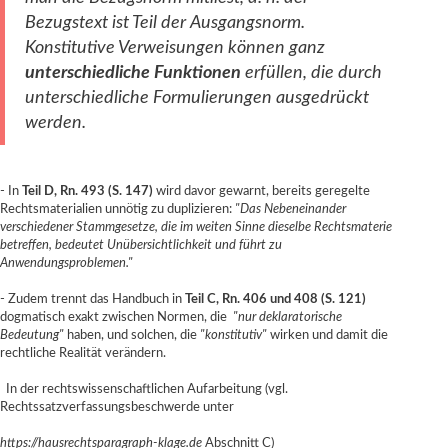
Bezugstext ist Teil der Ausgangsnorm.
Konstitutive Verweisungen können ganz
unterschiedliche Funktionen
erfüllen, die
durch
unterschiedliche Formulierungen ausgedrückt
werden.
- In
Teil D, Rn. 493 (S. 147)
wird davor gewarnt, bereits geregelte
Rechtsmaterialien unnötig zu duplizieren:
"Das Nebeneinander
verschiedener Stammgesetze, die im weiten Sinne dieselbe Rechtsmaterie
betreffen, bedeutet Unübersichtlichkeit und führt zu
Anwendungsproblemen."
- Zudem trennt das Handbuch in
Teil C, Rn. 406 und 408 (S. 121)
dogmatisch exakt zwischen Normen, die
"nur deklaratorische
Bedeutung"
haben, und solchen, die
"konstitutiv"
wirken und damit die
rechtliche Realität verändern.
In der rechtswissenschaftlichen Aufarbeitung (vgl.
Rechtssatzverfassungsbeschwerde unter
https://hausrechtsparagraph-klage.de
Abschnitt C)