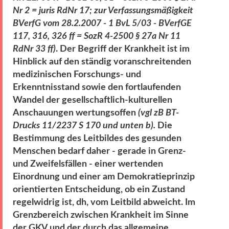
Nr 2 = juris RdNr 17; zur Verfassungsmäßigkeit
BVerfG vom 28.2.2007 - 1 BvL 5/03 - BVerfGE
117, 316, 326 ff = SozR 4-2500 § 27a Nr 11
RdNr 33 ff)
. Der Begriff der Krankheit ist im
Hinblick auf den ständig voranschreitenden
medizinischen Forschungs- und
Erkenntnisstand sowie den fortlaufenden
Wandel der gesellschaftlich-kulturellen
Anschauungen wertungsoffen
(vgl zB BT-
Drucks 11/2237 S 170 und unten b).
Die
Bestimmung des Leitbildes des gesunden
Menschen bedarf daher - gerade in Grenz-
und Zweifelsfällen - einer wertenden
Einordnung und einer am Demokratieprinzip
orientierten Entscheidung, ob ein Zustand
regelwidrig ist, dh, vom Leitbild abweicht. Im
Grenzbereich zwischen Krankheit im Sinne
der GKV und der durch das allgemeine