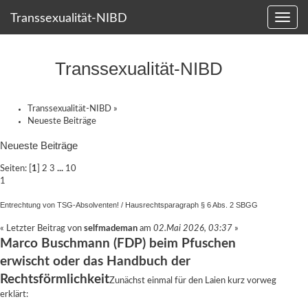
Transsexualität-NIBD
Transsexualität-NIBD
Transsexualität-NIBD
»
Neueste Beiträge
Neueste Beiträge
Seiten: [
1
]
2
3
...
10
1
Entrechtung von TSG-Absolventen!
/
Hausrechtsparagraph § 6 Abs. 2 SBGG
« Letzter Beitrag von
selfmademan
am
02.Mai 2026, 03:37
»
Marco Buschmann (FDP) beim Pfuschen
erwischt oder das Handbuch der
Rechtsförmlichkeit
Zunächst einmal für den Laien kurz vorweg
erklärt: