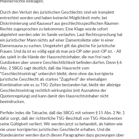
Männerrechte einklagen.
Durch den Verlust des juristischen Geschlechts sind wir komplett
entrechtet worden und haben keinerlei Möglichkeit mehr, bei
Diskriminierung und Rauswurf aus geschlechtsspezifischen Räumen
Rechte zugesprochen zu bekommen. Eine Klage würde sofort
abgelehnt werden oder im Sande verlaufen. Laut Rechtssprechung hat
ein juristischer Mann nichts auf einer Damentoilette oder in einer
Damensauna zu suchen. Umgekehrt gilt das gleiche für juristische
Frauen. Und da ist es völlig egal ob man prä-OP oder post-OP ist. - All
das spielt in die Hände der Hausrechtsinhaber, die nun frei nach
Gutdünken über unsere Geschlechtlichkeit befinden dürfen. Denn § 6
Abs. 2 SBGG sagt deutlich, daß das Hausrecht vom
"Geschlechtseintrag" unberührt bleibt, denn ohne das korrigierte
juristische Geschlecht als starkes "Zugpferd" der ehemaligen
Kombination wie es zu TSG-Zeiten bestanden hat, bleibt der alleinige
Geschlechtseintrag rechtlich wirkungslos (mit Ausnahme der
Quotenregelung) und kann damit den Hausrechtsinhaber nicht
beeindrucken.
Perfider indes die Tatsache, daß das SBGG mit seinem § 15 Abs. 2 Nr. 1
dafür sorgt, daß der richterliche TSG-Beschluß von TSG-Absolventen
seine Gültigkeit verliert. Wir werden jetzt so behandelt, als hätten wie
nie unser korrigiertes juristisches Geschlecht erhalten. Und die
Standesämter werden durch diesen Paragraphen dazu gezwungen über