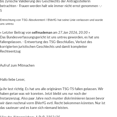
bis zynische Validierung des Geschlechts der Antragsstellerin
betrachten - Frauen werden halt wie immer nicht ernst genommen -.-
5
Entrechtung von TSG-Absolventen!
/
BVerfG hat seine Linie verlassen und wurde
uns untreu
« Letzter Beitrag von
selfmademan
am
27.Jan 2026, 20:30
»
Das Bundesverfassungsgericht ist uns untreu geworden, es hat uns
fallengelassen. - Entwertung des TSG-Beschlußes, Verlust des
korrigierten juristischen Geschlechts und damit kompletter
Rechteentzug
Aufruf zum Mitmachen
Hallo liebe Leser,
ja ihr lest richtig. Es hat uns alle originären TSG-TS fallen gelassen. Wir
haben getan was wir konnten. Jetzt bleibt uns nur noch der
Instanzenzug. Also paar Jahre noch munter diskriminieren lassen bevor
wir dann nochmal vorm BVerfG evtl. Recht bekommen könnten. Nur ist
das sauteuer und es kann sich niemand leisten.