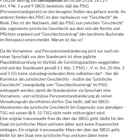
« Letzter Beitrag von
selfmademan
am
08.Jan 2026, 16:13
»
Art. 4 Nr. 3 a und 9 SBGG beweisen, daß das PStG
(Personenstandsgesetz) an den besagten Stellen neu gefasst wurde. An
anderen Stellen des PStG ist aber nachwievor von "Geschlecht" die
Rede. Dies ist der Nachweis, daß das PStG nun zwischen "Geschlecht"
(das sogenannte juristische Geschlecht aus dem sich alle Rechte und
Pflichten ergeben) und "Geschlechtseintrag" (der berühmte Buchstabe
im Reisepass) unterscheidet. Warum ist das so?
Da die Vornamens- und Personenstandsänderung jetzt nur noch ein
reiner Sprechakt vor dem Standesamt ist ohne jegliche
Plausibilitätsprüfung im Vorfeld, die Gerichtsgutachten weggefallen
sind und das Standesamt gemäß § 1 Abs. 1 PStG i . V. m. Art. 20 Abs. 2
und 3 GG keine statusbegründenden Akte vollziehen darf - hier die
Korrektur des juristischen Geschlechts - mußte das "juristische
Geschlecht" zwangsläufig vom "Geschlechtseintrag" im PStG
entkoppelt werden, damit die Standesämter via Sprechakt eine
Vornamens- und rechtslose Personenstandsänderung als reinen
Verwaltungsakt durchführen dürfen. Das heißt, daß bei SBGG-
Absolventen das juristische Geschlecht (im Gegensatz zum damaligen
TSG mit seinen §§ 8, 10 TSG) nicht mehr mitkorrigiert wird.
Eine originär transsexuelle Frau die über das SBGG geht, bleibt für den
Staat ein juristischer Mann und kann daher auch keine Frauenrechte
einklagen. Ein originär transsexueller Mann der über das SBGG geht,
bleibt für den Staat eine juristische Frau und kann daher keine