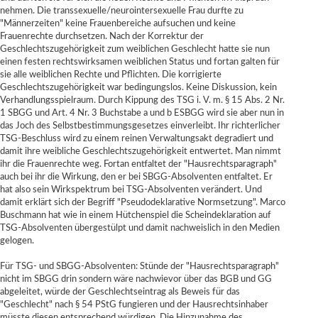
nehmen. Die transsexuelle/neurointersexuelle Frau durfte zu
"Männerzeiten" keine Frauenbereiche aufsuchen und keine
Frauenrechte durchsetzen. Nach der Korrektur der
Geschlechtszugehörigkeit zum weiblichen Geschlecht hatte sie nun
einen festen rechtswirksamen weiblichen Status und fortan galten für
sie alle weiblichen Rechte und Pflichten. Die korrigierte
Geschlechtszugehörigkeit war bedingungslos. Keine Diskussion, kein
Verhandlungsspielraum. Durch Kippung des TSG i. V. m. § 15 Abs. 2 Nr.
1 SBGG und Art. 4 Nr. 3 Buchstabe a und b ESBGG wird sie aber nun in
das Joch des Selbstbestimmungsgesetzes einverleibt. Ihr richterlicher
TSG-Beschluss wird zu einem reinen Verwaltungsakt degradiert und
damit ihre weibliche Geschlechtszugehörigkeit entwertet. Man nimmt
ihr die Frauenrechte weg. Fortan entfaltet der "Hausrechtsparagraph"
auch bei ihr die Wirkung, den er bei SBGG-Absolventen entfaltet. Er
hat also sein Wirkspektrum bei TSG-Absolventen verändert. Und
damit erklärt sich der Begriff "Pseudodeklarative Normsetzung". Marco
Buschmann hat wie in einem Hütchenspiel die Scheindeklaration auf
TSG-Absolventen übergestülpt und damit nachweislich in den Medien
gelogen.
Für
TSG- und SBGG-Absolventen:
Stünde der "Hausrechtsparagraph"
nicht im SBGG drin sondern wäre nachwievor über das BGB und GG
abgeleitet, würde der Geschlechtseintrag als Beweis für das
"Geschlecht" nach
§ 54 PStG
fungieren und der Hausrechtsinhaber
müsste diesen entsprechend würdigen. Die Hinzunahme des