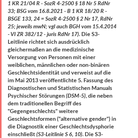
1 KR 21/04 R - SozR 4-2500 § 18 Nr 5 RdNr
33; BSG vom 16.8.2021 - B 1 KR 18/20 R -
BSGE 133, 24 = SozR 4-2500 § 2 Nr 17, RdNr
25; jeweils mwN; vgl auch BGH vom 15.4.2014
- VI ZR 382/12 - juris RdNr 17)
. Die S3-
Leitlinie richtet sich ausdrücklich
gleichermaßen an die medizinische
Versorgung von Personen mit einer
weiblichen, männlichen oder non-binären
Geschlechtsidentität und verweist auf die
im Mai 2013 veröffentlichte 5. Fassung des
Diagnostischen und Statistischen Manuals
Psychischer Störungen
(DSM-5)
, die neben
dem traditionellen Begriff des
"Gegengeschlechts" weitere
Geschlechtsformen ("alternative gender") in
die Diagnostik einer Geschlechtsdysphorie
einschließt
(S3-Leitlinie S 6, 10)
. Die S3-