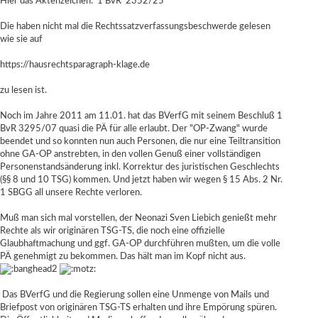
Hier das Aktenzeichen: 1 BvR 2352/25
Die haben nicht mal die Rechtssatzverfassungsbeschwerde gelesen
wie sie auf
https://hausrechtsparagraph-klage.de
zu lesen ist.
Noch im Jahre 2011 am 11.01. hat das BVerfG mit seinem Beschluß 1
BvR 3295/07 quasi die PÄ für alle erlaubt. Der "OP-Zwang" wurde
beendet und so konnten nun auch Personen, die nur eine Teiltransition
ohne GA-OP anstrebten, in den vollen Genuß einer vollständigen
Personenstandsänderung inkl. Korrektur des juristischen Geschlechts
(§§ 8 und 10 TSG) kommen. Und jetzt haben wir wegen § 15 Abs. 2 Nr.
1 SBGG all unsere Rechte verloren.
Muß man sich mal vorstellen, der Neonazi Sven Liebich genießt mehr
Rechte als wir originären TSG-TS, die noch eine offizielle
Glaubhaftmachung und ggf. GA-OP durchführen mußten, um die volle
PÄ genehmigt zu bekommen. Das hält man im Kopf nicht aus.
Das BVerfG und die Regierung sollen eine Unmenge von Mails und
Briefpost von originären TSG-TS erhalten und ihre Empörung spüren.