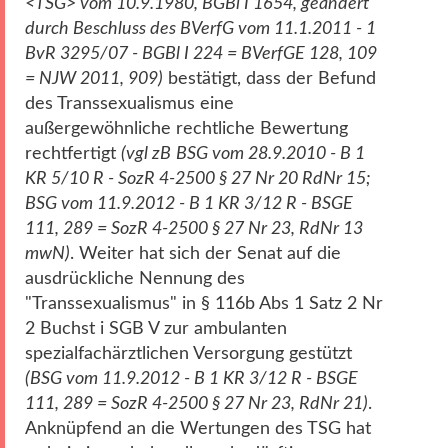
<TSG> vom 10.9.1980
, BGBl I 1654, geändert
durch Beschluss des BVerfG vom 11.1.2011 - 1
BvR 3295/07 - BGBl I 224 = BVerfGE 128, 109
= NJW 2011, 909)
bestätigt, dass der Befund
des Transsexualismus eine
außergewöhnliche rechtliche Bewertung
rechtfertigt
(vgl zB
BSG vom 28.9.2010 - B 1
KR 5/10 R - SozR 4-2500 § 27 Nr 20 RdNr 15;
BSG vom 11.9.2012 - B 1 KR 3/12 R - BSGE
111, 289 = SozR 4-2500 § 27 Nr 23, RdNr 13
mwN)
. Weiter hat sich der Senat auf die
ausdrückliche Nennung des
"Transsexualismus" in § 116b Abs 1 Satz 2 Nr
2 Buchst i SGB V zur ambulanten
spezialfachärztlichen Versorgung gestützt
(BSG vom 11.9.2012 - B 1 KR 3/12 R - BSGE
111, 289 = SozR 4-2500 § 27 Nr 23, RdNr 21)
.
Anknüpfend an die Wertungen des TSG hat