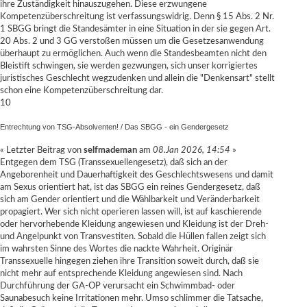
ihre Zuständigkeit hinauszugehen. Diese erzwungene
Kompetenzüberschreitung ist verfassungswidrig. Denn § 15 Abs. 2 Nr.
1 SBGG bringt die Standesämter in eine Situation in der sie gegen Art.
20 Abs. 2 und 3 GG verstoßen müssen um die Gesetzesanwendung
überhaupt zu ermöglichen. Auch wenn die Standesbeamten nicht den
Bleistift schwingen, sie werden gezwungen, sich unser korrigiertes
juristisches Geschlecht wegzudenken und allein die "Denkensart" stellt
schon eine Kompetenzüberschreitung dar.
10
Entrechtung von TSG-Absolventen!
/
Das SBGG - ein Gendergesetz
« Letzter Beitrag von
selfmademan
am
08.Jan 2026, 14:54
»
Entgegen dem TSG (Transsexuellengesetz), daß sich an der
Angeborenheit und Dauerhaftigkeit des Geschlechtswesens und damit
am Sexus orientiert hat, ist das SBGG ein reines Gendergesetz, daß
sich am Gender orientiert und die Wählbarkeit und Veränderbarkeit
propagiert. Wer sich nicht operieren lassen will, ist auf kaschierende
oder hervorhebende Kleidung angewiesen und Kleidung ist der Dreh-
und Angelpunkt von Transvestiten. Sobald die Hüllen fallen zeigt sich
im wahrsten Sinne des Wortes die nackte Wahrheit. Originär
Transsexuelle hingegen ziehen ihre Transition soweit durch, daß sie
nicht mehr auf entsprechende Kleidung angewiesen sind. Nach
Durchführung der GA-OP verursacht ein Schwimmbad- oder
Saunabesuch keine Irritationen mehr. Umso schlimmer die Tatsache,