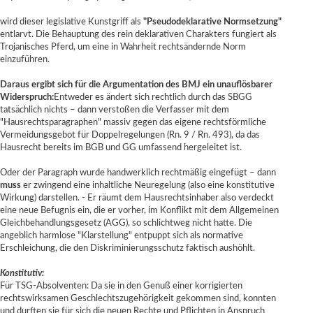
wird dieser legislative Kunstgriff als
"Pseudodeklarative Normsetzung"
entlarvt. Die Behauptung des rein deklarativen Charakters fungiert als
Trojanisches Pferd, um eine in Wahrheit rechtsändernde Norm
einzuführen.
Daraus ergibt sich für die Argumentation des BMJ ein unauflösbarer
Widerspruch:
Entweder es ändert sich rechtlich durch das SBGG
tatsächlich nichts – dann verstoßen die Verfasser mit dem
"Hausrechtsparagraphen" massiv gegen das eigene rechtsförmliche
Vermeidungsgebot für Doppelregelungen (Rn. 9 / Rn. 493), da das
Hausrecht bereits im BGB und GG umfassend hergeleitet ist.
Oder der Paragraph wurde handwerklich rechtmäßig eingefügt – dann
muss
er zwingend eine inhaltliche Neuregelung (also eine konstitutive
Wirkung) darstellen. - Er räumt dem Hausrechtsinhaber also verdeckt
eine neue Befugnis ein, die er vorher, im Konflikt mit dem Allgemeinen
Gleichbehandlungsgesetz (AGG), so schlichtweg nicht hatte. Die
angeblich harmlose "Klarstellung" entpuppt sich als normative
Erschleichung, die den Diskriminierungsschutz faktisch aushöhlt.
Konstitutiv:
Für
TSG-Absolventen:
Da sie in den Genuß einer korrigierten
rechtswirksamen Geschlechtszugehörigkeit gekommen sind, konnten
und durften sie für sich die neuen Rechte und Pflichten in Anspruch