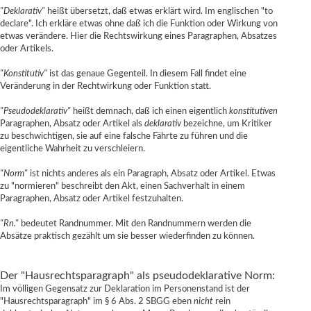
"Deklarativ"
heißt übersetzt, daß etwas erklärt wird. Im englischen "to
declare". Ich erkläre etwas ohne daß ich die Funktion oder Wirkung von
etwas verändere. Hier die Rechtswirkung eines Paragraphen, Absatzes
oder Artikels.
"Konstitutiv"
ist das genaue Gegenteil. In diesem Fall findet eine
Veränderung in der Rechtwirkung oder Funktion statt.
"Pseudodeklarativ"
heißt demnach, daß ich einen eigentlich
konstitutiven
Paragraphen, Absatz oder Artikel als
deklarativ
bezeichne, um Kritiker
zu beschwichtigen, sie auf eine falsche Fährte zu führen und die
eigentliche Wahrheit zu verschleiern.
"Norm"
ist nichts anderes als ein Paragraph, Absatz oder Artikel. Etwas
zu "normieren" beschreibt den Akt, einen Sachverhalt in einem
Paragraphen, Absatz oder Artikel festzuhalten.
"Rn."
bedeutet Randnummer. Mit den Randnummern werden die
Absätze praktisch gezählt um sie besser wiederfinden zu können.
Der "Hausrechtsparagraph" als pseudodeklarative Norm:
Im völligen Gegensatz zur Deklaration im Personenstand ist der
"Hausrechtsparagraph" im § 6 Abs. 2 SBGG eben
nicht
rein