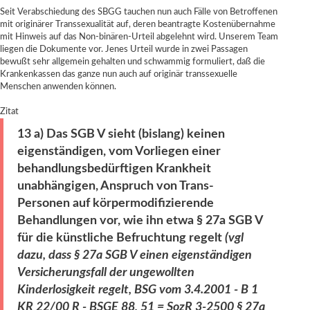
Seit Verabschiedung des SBGG tauchen nun auch Fälle von Betroffenen
mit originärer Transsexualität auf, deren beantragte Kostenübernahme
mit Hinweis auf das Non-binären-Urteil abgelehnt wird. Unserem Team
liegen die Dokumente vor. Jenes Urteil wurde in zwei Passagen
bewußt sehr allgemein gehalten und schwammig formuliert, daß die
Krankenkassen das ganze nun auch auf originär transsexuelle
Menschen anwenden können.
Zitat
13 a) Das SGB V sieht (bislang) keinen
eigenständigen, vom Vorliegen einer
behandlungsbedürftigen Krankheit
unabhängigen, Anspruch von Trans-
Personen auf körpermodifizierende
Behandlungen vor, wie ihn etwa § 27a SGB V
für die künstliche Befruchtung regelt
(vgl
dazu, dass § 27a SGB V einen eigenständigen
Versicherungsfall der ungewollten
Kinderlosigkeit regelt, BSG vom 3.4.2001 - B 1
KR 22/00 R - BSGE 88, 51 = SozR 3-2500 § 27a