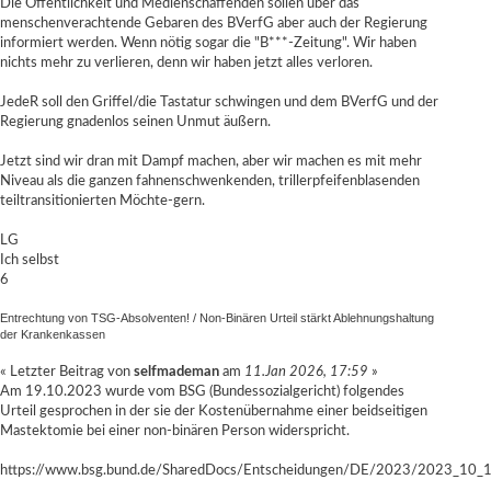
Die Öffentlichkeit und Medienschaffenden sollen über das
menschenverachtende Gebaren des BVerfG aber auch der Regierung
informiert werden. Wenn nötig sogar die "B***-Zeitung". Wir haben
nichts mehr zu verlieren, denn wir haben jetzt alles verloren.
JedeR soll den Griffel/die Tastatur schwingen und dem BVerfG und der
Regierung gnadenlos seinen Unmut äußern.
Jetzt sind wir dran mit Dampf machen, aber wir machen es mit mehr
Niveau als die ganzen fahnenschwenkenden, trillerpfeifenblasenden
teiltransitionierten Möchte-gern.
LG
Ich selbst
6
Entrechtung von TSG-Absolventen!
/
Non-Binären Urteil stärkt Ablehnungshaltung
der Krankenkassen
« Letzter Beitrag von
selfmademan
am
11.Jan 2026, 17:59
»
Am 19.10.2023 wurde vom BSG (Bundessozialgericht) folgendes
Urteil gesprochen in der sie der Kostenübernahme einer beidseitigen
Mastektomie bei einer non-binären Person widerspricht.
https://www.bsg.bund.de/SharedDocs/Entscheidungen/DE/2023/2023_10_