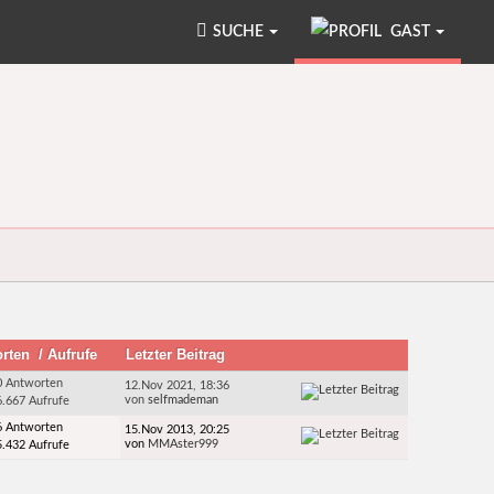
SUCHE
GAST
orten
/
Aufrufe
Letzter Beitrag
0 Antworten
12.Nov 2021, 18:36
von
selfmademan
6.667 Aufrufe
6 Antworten
15.Nov 2013, 20:25
von
MMAster999
5.432 Aufrufe