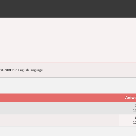
tät-NIBD" in English language
Antw
1
1