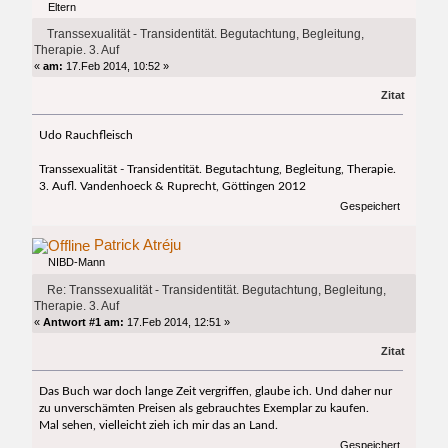
Eltern
3. Auf (Gelesen 12802 mal)
Transsexualität - Transidentität. Begutachtung, Begleitung,
Therapie. 3. Auf
«
am:
17.Feb 2014, 10:52 »
Zitat
Udo Rauchfleisch
Transsexualität - Transidentität. Begutachtung, Begleitung, Therapie.
3. Aufl. Vandenhoeck & Ruprecht, Göttingen 2012
Gespeichert
Patrick Atréju
NIBD-Mann
Re: Transsexualität - Transidentität. Begutachtung, Begleitung,
Therapie. 3. Auf
«
Antwort #1 am:
17.Feb 2014, 12:51 »
Zitat
Das Buch war doch lange Zeit vergriffen, glaube ich. Und daher nur
zu unverschämten Preisen als gebrauchtes Exemplar zu kaufen.
Mal sehen, vielleicht zieh ich mir das an Land.
Gespeichert