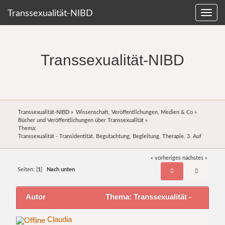
Transsexualität-NIBD
Transsexualität-NIBD
Transsexualität-NIBD
»
Wissenschaft, Veröffentlichungen, Medien & Co
»
Bücher und Veröffentlichungen über Transsexualität
»
Thema:
Transsexualität - Transidentität. Begutachtung, Begleitung, Therapie. 3. Auf
« vorheriges
nächstes »
Seiten: [
1
]
Nach unten
Autor
Thema: Transsexualität -
Transidentität. Begutachtung, Begleitung, Therapie.
Claudia