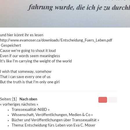
und hier könnt ihr es lesen
http://www.evamoser.ca/downloads/Entscheidung_Fuers_Leben.pdf
Gespeichert
Cause we're going to shout it loud
Even if our words seem meaningless
It's like I'm carrying the weight of the world
I wish that someway, somehow
That i can save every one of us
But the truth is that I'm only one girl
Seiten: [
1
]
Nach oben
« vorheriges
nächstes »
Transsexualität-NIBD
»
Wissenschaft, Veröffentlichungen, Medien & Co
»
Bücher und Veröffentlichungen über Transsexualität
»
Thema:
Entscheidung fürs Leben von Eva C. Moser