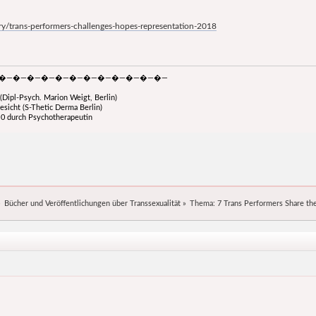
y/trans-performers-challenges-hopes-representation-2018
�—�—�—�—�—�—�—�—�—�—�—�—
(Dipl-Psych. Marion Weigt, Berlin)
esicht (S-Thetic Derma Berlin)
4.0 durch Psychotherapeutin
»
Bücher und Veröffentlichungen über Transsexualität
»
Thema:
7 Trans Performers Share th