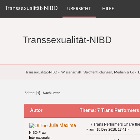
Transsexualität-NIBD
ÜBERSICHT
HILFE
Transsexualität-NIBD
Transsexualität-NIBD
»
Wissenschaft, Veröffentlichungen, Medien & Co
»
B
Seiten: [
1
]
Nach unten
Autor
Thema: 7 Trans Performers 
7 Trans Performers Share the
Julia Maxima
«
am:
18.Dez 2018, 17:41 »
NIBD-Frau
Internationaler