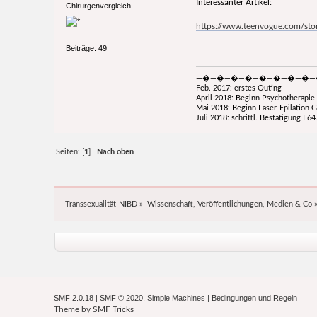
Interessanter Artikel:
Chirurgenvergleich
https://www.teenvogue.com/stor
Beiträge: 49
—�—�—�—�—�—�—�—�—
Feb. 2017: erstes Outing
April 2018: Beginn Psychotherapie 
Mai 2018: Beginn Laser-Epilation G
Juli 2018: schriftl. Bestätigung F6
Seiten: [
1
]
Nach oben
Transsexualität-NIBD
»
Wissenschaft, Veröffentlichungen, Medien & Co
SMF 2.0.18
|
SMF © 2020
,
Simple Machines
|
Bedingungen und Regeln
Theme by
SMF Tricks