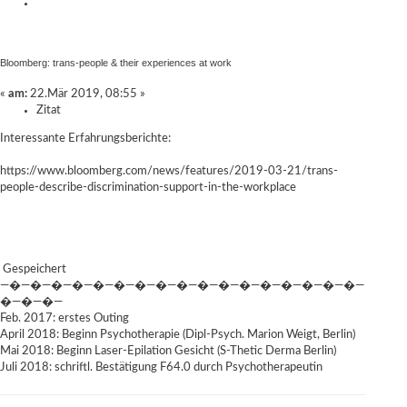
Bloomberg: trans-people & their experiences at work
«
am:
22.Mär 2019, 08:55 »
Zitat
Interessante Erfahrungsberichte:
https://www.bloomberg.com/news/features/2019-03-21/trans-
people-describe-discrimination-support-in-the-workplace
Gespeichert
—�—�—�—�—�—�—�—�—�—�—�—�—�—�—�—�—�—
�—�—�—
Feb. 2017: erstes Outing
April 2018: Beginn Psychotherapie (Dipl-Psych. Marion Weigt, Berlin)
Mai 2018: Beginn Laser-Epilation Gesicht (S-Thetic Derma Berlin)
Juli 2018: schriftl. Bestätigung F64.0 durch Psychotherapeutin