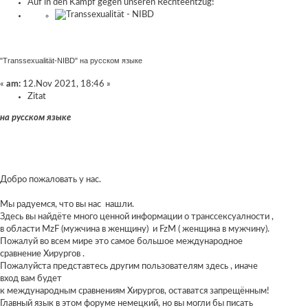
Auf in den Kampf gegen unseren Rechteentzug!
"Transsexualität-NIBD" на русском языке
«
am:
12.Nov 2021, 18:46 »
Zitat
на русском языке
Добро пожаловать у нас.
Мы радуемся, что вы нас нашли.
Здесь вы найдёте много ценной информации о транссексуалности ,
в области MzF (мужчина в женщину) и FzM ( женщина в мужчину).
Пожалуй во всем мире это самое большое международное
сравнение Хирургов .
Пожалуйста представтесь другим пользователям здесь , иначе
вход вам будет
к международным сравнениям Хирургов, оставатся запрещённым!
Главный язык в этом форуме немецкий, но вы могли бы писать