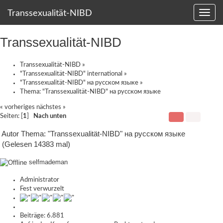
Transsexualität-NIBD
Transsexualität-NIBD
Transsexualität-NIBD
»
"Transsexualität-NIBD" international
»
"Transsexualität-NIBD" на русском языке
»
Thema:
"Transsexualität-NIBD" на русском языке
« vorheriges
nächstes »
Seiten: [
1
]
Nach unten
Autor
Thema: "Transsexualität-NIBD" на русском языке
(Gelesen 14383 mal)
selfmademan
Administrator
Fest verwurzelt
Beiträge: 6.881