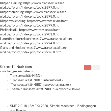
Klitpen Heilung:
https://www.transsexualitaet-
nibd.de/forum/index.php/topic,2897.0.html
Klitpensanierung:
https://www.transsexualitaet-
nibd.de/forum/index.php/topic,2898.0.html
Klitpenvollendung:
https://www.transsexualitaet-
nibd.de/forum/index.php/topic,2899.0.html
Phalloplastik:
https://www.transsexualitaet-
nibd.de/forum/index.php/topic,2901.0.html
Harnröhrenkorrektur:
https://www.transsexualitaet-
nibd.de/forum/index.php/topic,2924.0.html
Glans und Hoden:
https://www.transsexualitaet-
nibd.de/forum/index.php/topic,2926.0.html
Seiten: [
1
]
Nach oben
« vorheriges
nächstes »
Transsexualität-NIBD
»
"Transsexualität-NIBD" international
»
"Transsexualität-NIBD" на русском языке
»
Thema:
"Transsexualität-NIBD" на русском языке
SMF 2.0.18
|
SMF © 2020
,
Simple Machines
|
Bedingungen
und Regeln