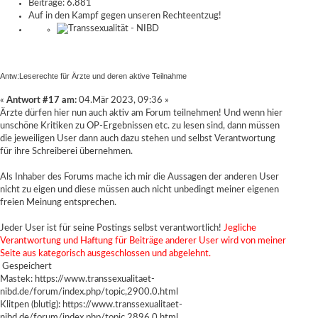
Beiträge: 6.881
Auf in den Kampf gegen unseren Rechteentzug!
Antw:Leserechte für Ärzte und deren aktive Teilnahme
«
Antwort #17 am:
04.Mär 2023, 09:36 »
Ärzte dürfen hier nun auch aktiv am Forum teilnehmen! Und wenn hier
unschöne Kritiken zu OP-Ergebnissen etc. zu lesen sind, dann müssen
die jeweiligen User dann auch dazu stehen und selbst Verantwortung
für ihre Schreiberei übernehmen.
Als Inhaber des Forums mache ich mir die Aussagen der anderen User
nicht zu eigen und diese müssen auch nicht unbedingt meiner eigenen
freien Meinung entsprechen.
Jeder User ist für seine Postings selbst verantwortlich!
Jegliche
Verantwortung und Haftung für Beiträge anderer User wird von meiner
Seite aus kategorisch ausgeschlossen und abgelehnt.
Gespeichert
Mastek:
https://www.transsexualitaet-
nibd.de/forum/index.php/topic,2900.0.html
Klitpen (blutig):
https://www.transsexualitaet-
nibd.de/forum/index.php/topic,2896.0.html