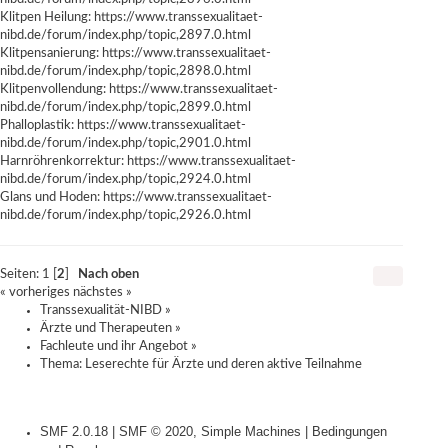
Klitpen Heilung:
https://www.transsexualitaet-
nibd.de/forum/index.php/topic,2897.0.html
Klitpensanierung:
https://www.transsexualitaet-
nibd.de/forum/index.php/topic,2898.0.html
Klitpenvollendung:
https://www.transsexualitaet-
nibd.de/forum/index.php/topic,2899.0.html
Phalloplastik:
https://www.transsexualitaet-
nibd.de/forum/index.php/topic,2901.0.html
Harnröhrenkorrektur:
https://www.transsexualitaet-
nibd.de/forum/index.php/topic,2924.0.html
Glans und Hoden:
https://www.transsexualitaet-
nibd.de/forum/index.php/topic,2926.0.html
Seiten:
1
[
2
]
Nach oben
« vorheriges
nächstes »
Transsexualität-NIBD
»
Ärzte und Therapeuten
»
Fachleute und ihr Angebot
»
Thema:
Leserechte für Ärzte und deren aktive Teilnahme
SMF 2.0.18
|
SMF © 2020
,
Simple Machines
|
Bedingungen