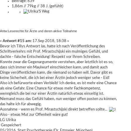
Beiträge: 639
1,86m // 79kg // 38 J. (gefühlt)
Antw:Leserechte für Ärzte und deren aktive Teilnahme
«
Antwort #15 am:
17.Sep 2018, 18:38 »
Bevor ich Tillys Antwort las, hatte ich nach Veröffentlichung des
Schriftverkehrs mit Prof. Mirastschijski ein mulmiges Gefühl, und
dachte - falsche Entscheidung! Respekt vor Ihrem Schreiben.
Konnte zwar die Gegenargumente verstehen, aber letztlich ist es so,
dass sich immer ein Maulwurf einschleichen kann, und damit auch
Dinge veröffentlichen kann, die niemand so haben will. Davor gibt es
keine Sicherheit, die ich bei einer Ärztin jedoch weniger sehe - Eid!
Also ich befürworte einen Verbleib! Ich denke, es ist mehr eine Chance
als eine Gefahr. Eine Chance für etwas mehr Fachkompetenz,
wenngleich die bei nur einer Ärztin natürlich etwas einseitig ist.
Niemand muss das Gefühl haben, nun weniger offen posten zu können,
das halte ich für abwegig.
Ausnahme - wenn es Prof. Mirastschijski direkt betreffen sollte...
Also - etwas Mut zur Offenheit wäre gut!
LG Ulrika
Gespeichert
05/2016, Start Psychotherapie (Dr. Ettmeier, München)