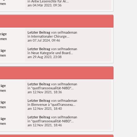
in
Antw:Leserechte für Är...
emen
am 04.Mär 2023, 09:36
Letzter Beitrag
von
selfmademan
träge
in
Internationaler Chirurge...
emen
am 07.Jul 2024, 09:46
Letzter Beitrag
von
selfmademan
räge
in
Neue Kategorie und Board...
emen
am 29.Aug 2023, 23:08
Letzter Beitrag
von
selfmademan
räge
in
"quotTranssexualität-NIBD"...
emen
am 12.Nov 2021, 18:36
Letzter Beitrag
von
selfmademan
räge
in
Bienvenue à "quotTranssexu...
emen
am 12.Nov 2021, 18:40
Letzter Beitrag
von
selfmademan
räge
in
"quotTranssexualität-NIBD"...
emen
am 12.Nov 2021, 18:46