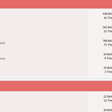
438 Bei
66 Th
363 Bei
52 Th
788 Bei
acht
75 Th
50 Bei
enen
8 Th
10 Bei
3 Th
22 Bei
12 Th
36 Bei