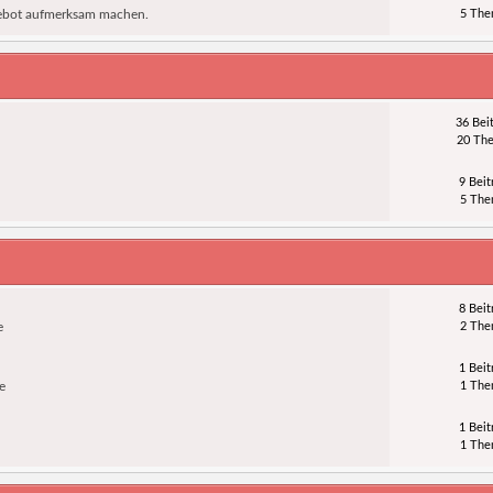
ngebot aufmerksam machen.
5 Th
36 Bei
20 Th
9 Beit
5 Th
8 Beit
e
2 Th
1 Beit
e
1 Th
1 Beit
1 Th