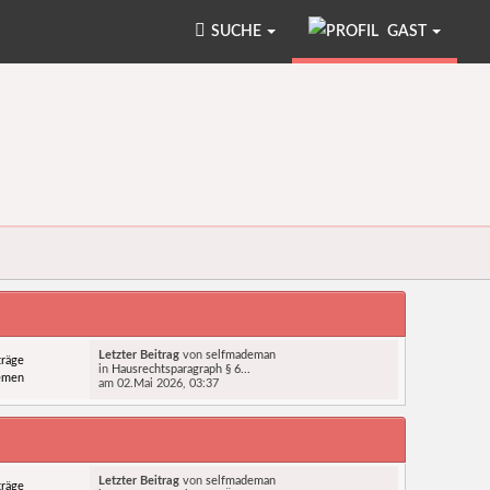
SUCHE
GAST
Letzter Beitrag
von
selfmademan
träge
in
Hausrechtsparagraph § 6...
emen
am 02.Mai 2026, 03:37
Letzter Beitrag
von
selfmademan
träge