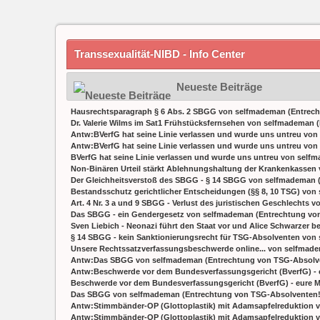
Transsexualität-NIBD - Info Center
Neueste Beiträge
Hausrechtsparagraph § 6 Abs. 2 SBGG
von
selfmademan
(
Entrec
Dr. Valerie Wilms im Sat1 Frühstücksfernsehen
von
selfmademan
(
Antw:BVerfG hat seine Linie verlassen und wurde uns untreu
von
Antw:BVerfG hat seine Linie verlassen und wurde uns untreu
von
BVerfG hat seine Linie verlassen und wurde uns untreu
von
self
Non-Binären Urteil stärkt Ablehnungshaltung der Krankenkassen
Der Gleichheitsverstoß des SBGG - § 14 SBGG
von
selfmademan
Bestandsschutz gerichtlicher Entscheidungen (§§ 8, 10 TSG)
von
Art. 4 Nr. 3 a und 9 SBGG - Verlust des juristischen Geschlechts
v
Das SBGG - ein Gendergesetz
von
selfmademan
(
Entrechtung vo
Sven Liebich - Neonazi führt den Staat vor und Alice Schwarzer be
§ 14 SBGG - kein Sanktionierungsrecht für TSG-Absolventen
von
Unsere Rechtssatzverfassungsbeschwerde online...
von
selfmad
Antw:Das SBGG
von
selfmademan
(
Entrechtung von TSG-Absolv
Antw:Beschwerde vor dem Bundesverfassungsgericht (BverfG) - eu
Beschwerde vor dem Bundesverfassungsgericht (BverfG) - eure Mi
Das SBGG
von
selfmademan
(
Entrechtung von TSG-Absolventen
Antw:Stimmbänder-OP (Glottoplastik) mit Adamsapfelreduktion
v
Antw:Stimmbänder-OP (Glottoplastik) mit Adamsapfelreduktion
v