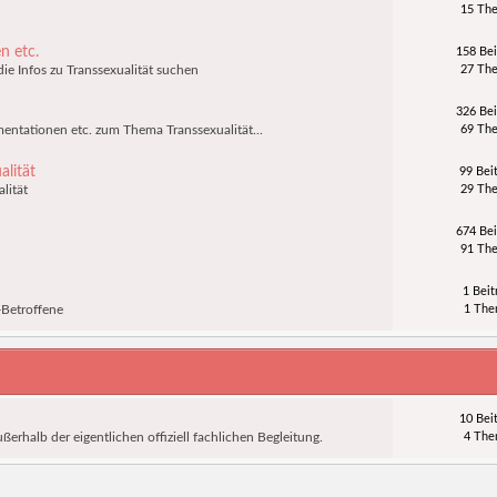
15 Th
n etc.
158 Bei
die Infos zu Transsexualität suchen
27 Th
326 Bei
ntationen etc. zum Thema Transsexualität...
69 Th
alität
99 Bei
lität
29 Th
674 Bei
91 Th
1 Beit
Betroffene
1 Th
10 Bei
rhalb der eigentlichen offiziell fachlichen Begleitung.
4 Th