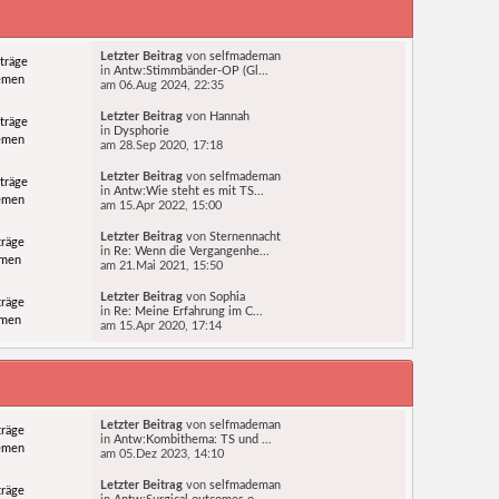
Letzter Beitrag
von
selfmademan
träge
in
Antw:Stimmbänder-OP (Gl...
emen
am 06.Aug 2024, 22:35
Letzter Beitrag
von
Hannah
träge
in
Dysphorie
emen
am 28.Sep 2020, 17:18
Letzter Beitrag
von
selfmademan
träge
in
Antw:Wie steht es mit TS...
emen
am 15.Apr 2022, 15:00
Letzter Beitrag
von
Sternennacht
träge
in
Re: Wenn die Vergangenhe...
emen
am 21.Mai 2021, 15:50
Letzter Beitrag
von
Sophia
träge
in
Re: Meine Erfahrung im C...
emen
am 15.Apr 2020, 17:14
Letzter Beitrag
von
selfmademan
träge
in
Antw:Kombithema: TS und ...
emen
am 05.Dez 2023, 14:10
Letzter Beitrag
von
selfmademan
träge