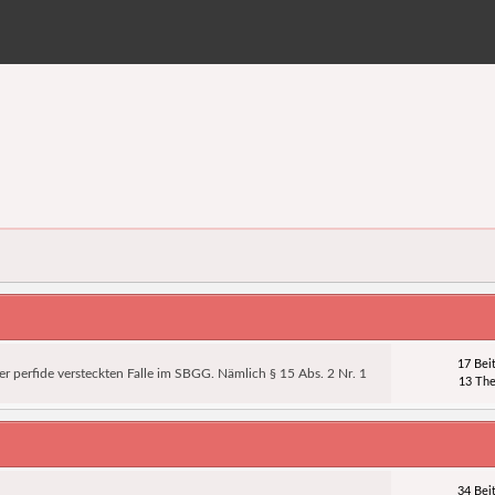
17 Bei
r perfide versteckten Falle im SBGG. Nämlich § 15 Abs. 2 Nr. 1
13 Th
34 Bei