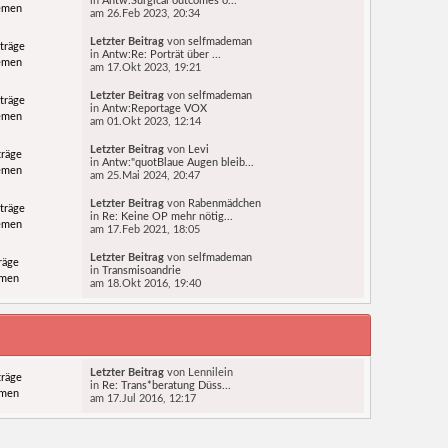
in
Antw:Surgical outcomes o...
emen
am 26.Feb 2023, 20:34
Letzter Beitrag
von
selfmademan
träge
in
Antw:Re: Porträt über ...
emen
am 17.Okt 2023, 19:21
Letzter Beitrag
von
selfmademan
träge
in
Antw:Reportage VOX
emen
am 01.Okt 2023, 12:14
Letzter Beitrag
von
Levi
träge
in
Antw:"quotBlaue Augen bleib...
emen
am 25.Mai 2024, 20:47
Letzter Beitrag
von
Rabenmädchen
träge
in
Re: Keine OP mehr nötig...
emen
am 17.Feb 2021, 18:05
Letzter Beitrag
von
selfmademan
räge
in
Transmisoandrie
emen
am 18.Okt 2016, 19:40
Letzter Beitrag
von Lennilein
träge
in
Re: Trans*beratung Düss...
emen
am 17.Jul 2016, 12:17