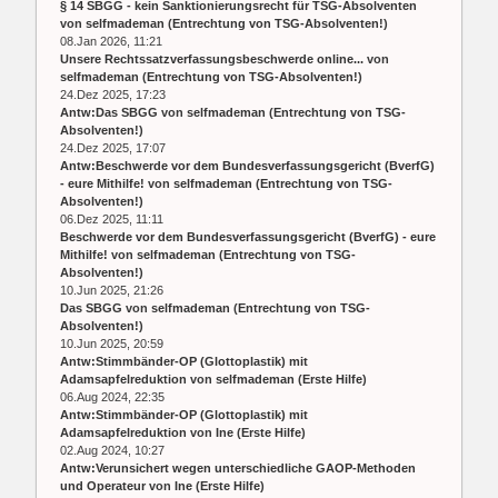
§ 14 SBGG - kein Sanktionierungsrecht für TSG-Absolventen
von
selfmademan
(
Entrechtung von TSG-Absolventen!
)
08.Jan 2026, 11:21
Unsere Rechtssatzverfassungsbeschwerde online...
von
selfmademan
(
Entrechtung von TSG-Absolventen!
)
24.Dez 2025, 17:23
Antw:Das SBGG
von
selfmademan
(
Entrechtung von TSG-
Absolventen!
)
24.Dez 2025, 17:07
Antw:Beschwerde vor dem Bundesverfassungsgericht (BverfG)
- eure Mithilfe!
von
selfmademan
(
Entrechtung von TSG-
Absolventen!
)
06.Dez 2025, 11:11
Beschwerde vor dem Bundesverfassungsgericht (BverfG) - eure
Mithilfe!
von
selfmademan
(
Entrechtung von TSG-
Absolventen!
)
10.Jun 2025, 21:26
Das SBGG
von
selfmademan
(
Entrechtung von TSG-
Absolventen!
)
10.Jun 2025, 20:59
Antw:Stimmbänder-OP (Glottoplastik) mit
Adamsapfelreduktion
von
selfmademan
(
Erste Hilfe
)
06.Aug 2024, 22:35
Antw:Stimmbänder-OP (Glottoplastik) mit
Adamsapfelreduktion
von
Ine
(
Erste Hilfe
)
02.Aug 2024, 10:27
Antw:Verunsichert wegen unterschiedliche GAOP-Methoden
und Operateur
von
Ine
(
Erste Hilfe
)