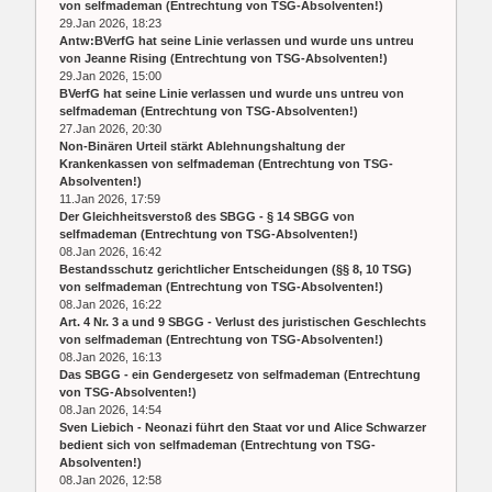
von
selfmademan
(
Entrechtung von TSG-Absolventen!
)
29.Jan 2026, 18:23
Antw:BVerfG hat seine Linie verlassen und wurde uns untreu
von
Jeanne Rising
(
Entrechtung von TSG-Absolventen!
)
29.Jan 2026, 15:00
BVerfG hat seine Linie verlassen und wurde uns untreu
von
selfmademan
(
Entrechtung von TSG-Absolventen!
)
27.Jan 2026, 20:30
Non-Binären Urteil stärkt Ablehnungshaltung der
Krankenkassen
von
selfmademan
(
Entrechtung von TSG-
Absolventen!
)
11.Jan 2026, 17:59
Der Gleichheitsverstoß des SBGG - § 14 SBGG
von
selfmademan
(
Entrechtung von TSG-Absolventen!
)
08.Jan 2026, 16:42
Bestandsschutz gerichtlicher Entscheidungen (§§ 8, 10 TSG)
von
selfmademan
(
Entrechtung von TSG-Absolventen!
)
08.Jan 2026, 16:22
Art. 4 Nr. 3 a und 9 SBGG - Verlust des juristischen Geschlechts
von
selfmademan
(
Entrechtung von TSG-Absolventen!
)
08.Jan 2026, 16:13
Das SBGG - ein Gendergesetz
von
selfmademan
(
Entrechtung
von TSG-Absolventen!
)
08.Jan 2026, 14:54
Sven Liebich - Neonazi führt den Staat vor und Alice Schwarzer
bedient sich
von
selfmademan
(
Entrechtung von TSG-
Absolventen!
)
08.Jan 2026, 12:58