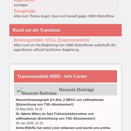
Allgemeines
sonstiges
Transphobie
Alles zum Thema Angst, Hass und Gewalt gegen NIBD-Betroffene
Rund um die Transition
Beratungsstellen, SHGs, Zusammenkünfte
Alles rund um die Begleitung von NIBD-Betroffenen außerhalb der
eigentlichen offiziell fachlichen Begleitung.
Transsexualität-NIBD - Info Center
Neueste Beiträge
Hausrechtsparagraph § 6 Abs. 2 SBGG
von
selfmademan
(
Entrechtung von TSG-Absolventen!
)
02.Mai 2026, 03:37
Dr. Valerie Wilms im Sat1 Frühstücksfernsehen
von
selfmademan
(
Entrechtung von TSG-Absolventen!
)
30.Jan 2026, 12:10
Antw:BVerfG hat seine Linie verlassen und wurde uns untreu