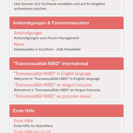
Hier können sich Fachleute vorstellen und auf ihr Angebot
aufmerksam machen.
Ankündigungen & Forenrestauration
Ankündigungen
Ankündigungen vom Forum Management
News
Interessantes in Kurzform - statt Newsletter
"Transsexualität-NIBD" international
"Transsexualität-NIBD" in English language
Welcome to "Transsexualität-NIBD" in English language
"Transsexualität-NIBD" en langue française
Bienvenue à "Transsexualität-NIBD" en langue française
"Transsexualität-NIBD" на русском языке
Erste Hilfe
Erste Hilfe
Erste Hilfe für Betroffene
Erste Hilfe für U<18