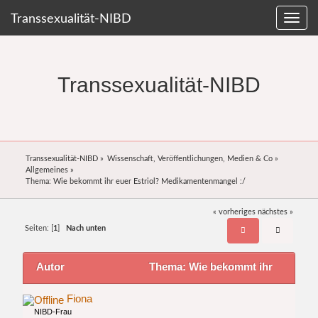
Transsexualität-NIBD
Transsexualität-NIBD
Transsexualität-NIBD
»
Wissenschaft, Veröffentlichungen, Medien & Co
»
Allgemeines
»
Thema:
Wie bekommt ihr euer Estriol? Medikamentenmangel :/
« vorheriges
nächstes »
Seiten: [
1
]
Nach unten
Autor
Thema: Wie bekommt ihr
euer Estriol? Medikamentenmangel :/ (Gelesen
Fiona
NIBD-Frau