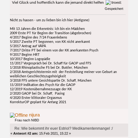
Viel Glück und hoffentlich kann die jemand direkt helfen
Gespeichert
Nicht zu hassen - um zu lieben bin ich hier (Antigone)
Mit 13 Jahren die Erkenntnis: ich bin ein Mädchen
2009 Erste PT für Beginn der Transition (abgebrochen)
4/2017 Beginn des 7/24 Frauenlebens
5/2017 Zweite PT begonnen, von KK nicht anerkannt
5/2017 Antrag auf VÄPÄ
7/2017 Dritte PT bei einem von der KK anerkannten Psych
9/2017 Beginn HRT
10/2017 Beginn Logopädie
11/2017 Vorgespräch bei Dr. Schaff für GAOP und FFS
1/2018 Rhinoplastische FS bei Dr. Buttler, München
2/2018 Amtsgerichtstermin mit der Feststellung meiner von Geburt an
weiblichen Geschlechtszugehörigkeit
3/2018 FFS untere Gesichtspartie Dr. Schaff, München
11/2019 Indikation des Psych für die GAOP
12/2019 Kostenübernahmezusage der KK
2/2020 GAOP bei Dr. Schaff, Pasing
4/2020 Erster klitioraler Orgasmus
KorrekturOP geplant für Anfang 2021
nijura
Frau nach NIBD
Re: Wie bekommt ihr euer Estriol? Medikamentenmangel :/
«
Antwort #2 am:
15.Feb 2021, 15:22 »