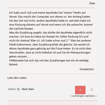
Zitat
Ich habe auch Gel und meine Apotheke hat "meine" Medis auf
Vorrat. Das macht der Computer von denen so. Am Anfang hatten
Sie das Gel mal nicht, andere Apotheke hatte es, seit dem habe ich
eine Packung daheim auf Vorrat und wenn ich die anbreche, kommt
das nächste Rezept.
Was die Zuzahlung angeht, das dürfte die Apotheke eigentlich nicht
machen. Ich bzw du habst ein Rezept für 100er Packung N3 und
nicht für dreimal 30er n1. Ich hatte schon mal 2 * 50er bei anderen
Medis bekommen, aber Zuzahlung blieb die gleiche. Da würde ich
deiner Apotheke ganz gehörig auf die Füsse treten. Es ist nicht dein
Verschulden, dass es nicht lieferbar ist und Sie dir Kleinpackungen
geben müssen....
Mittlerweile hat sich das mit den Zuzahlungen bei mir eh erledigt.
Befreit.
Gespeichert
Lebe dein Leben
Seiten: [
1
]
Nach oben
« vorheriges
nächstes »