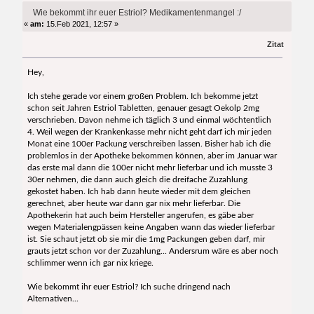
9612 mal)
Wie bekommt ihr euer Estriol? Medikamentenmangel :/
«
am:
15.Feb 2021, 12:57 »
Zitat
Hey,
Ich stehe gerade vor einem großen Problem. Ich bekomme jetzt
schon seit Jahren Estriol Tabletten, genauer gesagt Oekolp 2mg
verschrieben. Davon nehme ich täglich 3 und einmal wöchtentlich
4. Weil wegen der Krankenkasse mehr nicht geht darf ich mir jeden
Monat eine 100er Packung verschreiben lassen. Bisher hab ich die
problemlos in der Apotheke bekommen können, aber im Januar war
das erste mal dann die 100er nicht mehr lieferbar und ich musste 3
30er nehmen, die dann auch gleich die dreifache Zuzahlung
gekostet haben. Ich hab dann heute wieder mit dem gleichen
gerechnet, aber heute war dann gar nix mehr lieferbar. Die
Apothekerin hat auch beim Hersteller angerufen, es gäbe aber
wegen Materialengpässen keine Angaben wann das wieder lieferbar
ist. Sie schaut jetzt ob sie mir die 1mg Packungen geben darf, mir
grauts jetzt schon vor der Zuzahlung... Andersrum wäre es aber noch
schlimmer wenn ich gar nix kriege.
Wie bekommt ihr euer Estriol? Ich suche dringend nach
Alternativen...